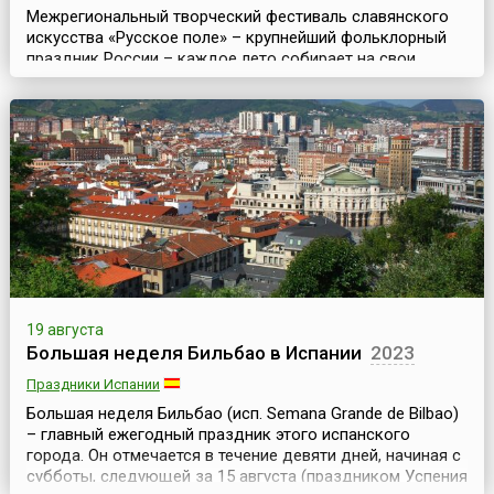
Межрегиональный творческий фестиваль славянского
искусства «Русское поле» – крупнейший фольклорный
праздник России – каждое лето собирает на свои
площадки лучшие фольклорные ансамбли и
ремесленников со всей страны. В последние годы он
проходит на территории музея-заповедника
«Коломенское» в Москве (несколько лет проводился в
музее-заповеднике «Царицыно»). Организатором
мероприятия выступает Департ...
19 августа
Большая неделя Бильбао в Испании
2023
Праздники Испании
Большая неделя Бильбао (исп. Semana Grande de Bilbao)
– главный ежегодный праздник этого испанского
города. Он отмечается в течение девяти дней, начиная с
субботы, следующей за 15 августа (праздником Успения