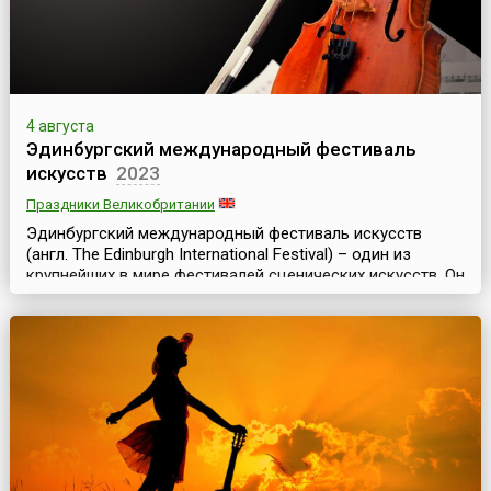
4 августа
Эдинбургский международный фестиваль
искусств
2023
Праздники Великобритании
Эдинбургский международный фестиваль искусств
(англ. The Edinburgh International Festival) – один из
крупнейших в мире фестивалей сценических искусств. Он
проходит в столице Шотландии ежегодно в августе и
длится почти месяц. Эдинбургский фестиваль уникален
тем, что здесь одновременно представлены
театральное, оперное, танцевальное и музыкальное
искусства. Он включает в себя концерты классическ...