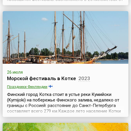
города Тоня провинции Трабзон (Trabzon).Жители
примыкающих к плато районов собираются на плато на
третьей неделе июля и три дня проводят в шумном
веселье. Некоторые из фестивальных мероприятий
предп...
26 июля
Морской фестиваль в Котке
2023
Праздники Финляндии
Финский город Котка стоит в устье реки Кумийоки
(Kymijoki) на побережье Финского залива, недалеко от
границы с Россией: расстояние до Санкт-Петербурга
составляет всего 279 км.Каждое лето население Котки
на несколько июльских дней увеличивается на
несколько тысяч человек. Со всего мира съезжаются
сюда люди на широко известный Морской фестиваль