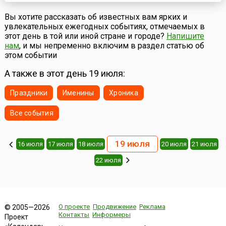
Богородицы).Официальный статус праздник получил в
1978 году, хотя и прежде в августе в Бильбао проходили
Вы хотите рассказать об известных вам ярких и
разнообразные увеселительные мероприятия – ярмарки,
увлекательных ежегодных событиях, отмечаемых в
корриды, состязания силачей, ци...
этот день в той или иной стране и городе?
Напишите
нам
, и мы непременно включим в раздел статью об
этом событии
А также в этот день 19 июля:
Праздники
Именины
Хроника
Все события
19 июля
16 июля
17 июля
18 июля
20 июля
21 июля
22 июля
О проекте
Продвижение
Реклама
© 2005—2026
Контакты
Информеры
Проект