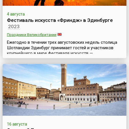
4 августа
Фестиваль искусств «Фриндж» в Эдинбурге
2023
Праздники Великобритании
Ежегодно в течении трех августовских недель столица
Шотландии Эдинбург принимает гостей и участников
крупнейшего в мире фестиваля искусств —
Эдинбургского фестиваля искусств «Фриндж» (англ.
Edinburgh Fringe Festival). Он является неофициальной и
«неформальной» частью знаменитого Эдинбургского
международного фестиваля искусств.Ежегодно на
фестивале разыгрываются 3 тысячи представлений и
более 2...
16 августа