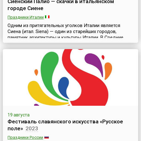
Сиенский Палио — скачки в итальянском
городе Сиене
Праздники Италии
Одним из притягательных уголков Италии является
Сиена (итал. Siena) — один из старейших городов,
памятник архитектуры и культуры Италии. В Средние
века этот город, расположенный в западной части
страны, в Тоскане, был столицей сильной Сиенской
республики и уже в ту дальнюю эпоху хранил шедевры
итальянской готики мирового достоинства.Именно в
Средние века и зародилась традиция проводить в
город...
19 августа
Фестиваль славянского искусства «Русское
поле»
2023
Праздники России