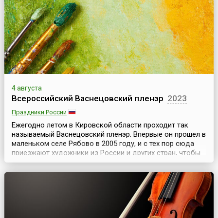
(Kotka Maritime Festival) – самый большой летний пр...
4 августа
Всероссийский Васнецовский пленэр
2023
Праздники России
Ежегодно летом в Кировской области проходит так
называемый Васнецовский пленэр. Впервые он прошел в
маленьком селе Рябово в 2005 году, и с тех пор сюда
приезжают художники из России и других стран, чтобы
писать с натуры в местах, где создавали свои
произведения Виктор и Аполлинарий Васнецовы.С 2012
года программа пленэра изменилась. Усадьба в Рябово
находилась на реконструкции, поэтому художни...