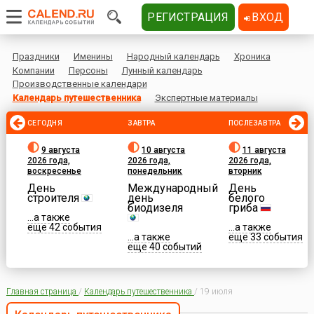
РЕГИСТРАЦИЯ
ВХОД
Праздники
Именины
Народный календарь
Хроника
Компании
Персоны
Лунный календарь
Производственные календари
Календарь путешественника
Экспертные материалы
СЕГОДНЯ
ЗАВТРА
ПОСЛЕЗАВТРА
9 августа
10 августа
11 августа
2026 года,
2026 года,
2026 года,
воскресенье
понедельник
вторник
День
Международный
День
строителя
день
белого
биодизеля
гриба
...а также
еще 42 события
...а также
...а также
еще 33 события
еще 40 событий
Главная страница
/
Календарь путешественника
/
19 июля