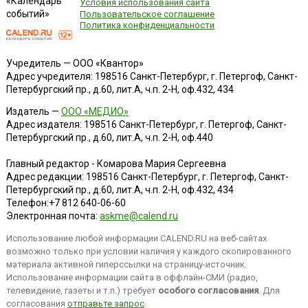
«Календарь
Условия использования сайта
событий»
Пользовательское соглашение
Политика конфиденциальности
Учредитель — ООО «Квантор»
Адрес учредителя: 198516 Санкт-Петербург, г. Петергоф, Санкт-
Петербургский пр., д.60, лит.А, ч.п. 2-Н, оф.432, 434
Издатель —
ООО «МЕДИО»
Адрес издателя: 198516 Санкт-Петербург, г. Петергоф, Санкт-
Петербургский пр., д.60, лит.А, ч.п. 2-Н, оф.440
Главный редактор - Комарова Мария Сергеевна
Адрес редакции:
198516
Санкт-Петербург, г. Петергоф
,
Санкт-
Петербургский пр., д.60, лит.А, ч.п. 2-Н, оф.432, 434
Телефон:
+7 812 640-06-60
Электронная почта:
askme@calend.ru
Использование любой информации CALEND.RU на веб-сайтах
возможно только при условии наличия у каждого скопированного
материала активной гиперссылки на страницу-источник.
Использование информации сайта в оффлайн-СМИ (радио,
телевидение, газеты и т.п.) требует
особого согласования
. Для
согласования
отправьте запрос
.