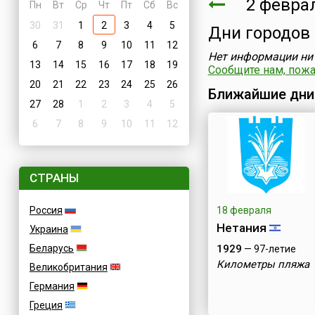
2 феврал
Пн
Вт
Ср
Чт
Пт
Сб
Вс
30
31
1
2
3
4
5
Дни городов
6
7
8
9
10
11
12
Нет информации ни 
13
14
15
16
17
18
19
Сообщите нам, пожал
20
21
22
23
24
25
26
Ближайшие дни
27
28
1
2
3
4
5
6
7
8
9
10
11
12
СТРАНЫ
Россия
18 февраля
Нетания
Украина
Беларусь
1929
— 97-летие
Километры пляжа
Великобритания
Германия
Греция