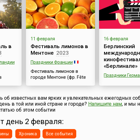
берет от названия сезона,
карнавала прип
рых
в который у крестьян
1294 году, когда
ый
заканчивалось мясо: «апо
Анжуйский прие
ро или
креас» — «без мяса».
провести неско
 фигур
Апокриес — это традиция
приятных денько
さっぽろ雪
греческой глубинки.
Начались разны
ro Snow
Традиционно народные
фейерверки, ми
к числу
11 февраля
16 февраля
карнавалы проводят в
прочие непристо
ль в
Фестиваль лимонов в
Берлинский
разных районах Греции,
все это, как пож
ом к
3
Ментоне
2023
международ
где сохранились или были
охватило весь г
дного
кинофестива
восстановлены древние
плясали ремесле
я стала
еландии
Праздники Франции
традиции наряжаться.
пугали масками 
«Берлинале»
х
Так...
Фестиваль лимонов в
Свою современну
х и
Праздники Герм
в
городе Ментоне (фр. Fête
которые
ine
du Citron) на французской
Берлинский
) –
Ривьере — праздник, на
международный
нный
который собираются
кинофестиваль (
ть об известных вам ярких и увлекательных ежегодных со
сотни тысяч посетителей.
Internationale Fil
день в той или иной стране и городе?
Напишите нам
, и мы
Он проходит ежегодно в
Berlin) «Берлина
татью об этом событии
ня
феврале — марте и
самое крупное
мир
продолжается чуть более
от день 2 февраля:
кинособытие в 
йон –
двух недель.Лимоны из
одно из важней
еро-
Ментона, безусловно,
Европе. Фестива
нины
Хроника
Все события
жный,
короли среди лимонов:
начиная с 1951 г