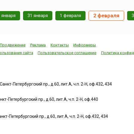
тровов
теплый климат
проводится в ст
менно
французской Ривьеры
Германии ежего
во
позволяет выращивать их
проходит в февр
2 февраля
 января
31 января
1 февраля
3
февраля
круглогодично. Снимают
длится 10 дней 
три урожая лимонов,
года проводилс
о здесь
самый большой урожай —
летом).Наряду с
ы и
в ма...
Венецианским и
Московским
Продвижение
Реклама
Контакты
Информеры
кинофестивалям
ользования сайта
Пользовательское соглашение
Политика конфид
«Берлинале» такж
нкт-Петербургский пр., д.60, лит.А, ч.п. 2-Н, оф.432, 434
т-Петербургский пр., д.60, лит.А, ч.п. 2-Н, оф.440
нкт-Петербургский пр., д.60, лит.А, ч.п. 2-Н, оф.432, 434