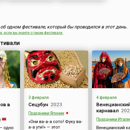
об одном фестивале, который бы проводился в этот день.
, если вы знаете о таком фестивале.
тивали
3 февраля
4 февраля
ов в
Сецубун
2023
Венециански
карнавал
202
Праздники Японии
а
Праздники Итали
«Они ва-а-а сото! Фуку ва-
а-а ути!» — этот
— одно
Венецианский к