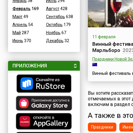
Январь
38
Июль
294
основателями кото
стали дети. Снежн
Февраль
169
Август
428
фестиваль в Саппо
Март
49
Сентябрь
638
Фестиваль снежных
в Саппоро (яп. 
Апрель
54
Октябрь
179
まつり, англ. Sappo
Май
287
Ноябрь
67
Festival) относится 
11 февраля
именно таких
Июнь
370
Декабрь
32
Винный фестива
фестивалей.Повод
Марльборо
202
проведению ежего
снежного фестивал
Праздники Новой З
инициатива местны
ПРИЛОЖЕНИЯ
школьников средни
Винный фестиваль 
старших классов, 
Марльборо (англ. W
зимой 1950 г...
Marlborough Festival
самый большой ви
Вы хотите рассказа
фестиваль Новой
отмечаемых в этот 
Зеландии. Регион
включим в раздел с
Марльборо – сегод
известный на весь 
А также в эт
винодельческий ра
расположен на сев
Праздники
Име
востоке острова Ю