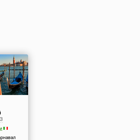
й
3
и
арнавал