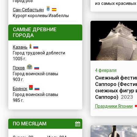
Город роз
из самых красивых
впечатляющих соб
Сан-Себастьян
Таиланда — провод
Курорт королевы Изабеллы
ежегодно на север
страны, в городе Ч
САМЫЕ ДРЕВНИЕ
(Chiang Mai Flower Fe
ГОРОДА
Праздник начинает
первую пятницу фе
Казань
длится три дня.Ист
Город трудовой доблести
свидетельствует, ч
1005 г.
когда-то давным-
город Чиангмай на
Псков
4 февраля
«розой севера» (Ro
Город воинской славы
Снежный фести
the North). Считало
903 г.
Саппоро (Фести
это самый прекрас
Брянск
снежных фигур 
город на севере
Город воинской славы
Таиланда....
Саппоро)
2023
985 г.
Праздники Японии
Несомненно, самы
добрыми и радост
ПО МЕСЯЦАМ
фестивалями в мир
можно назвать те,