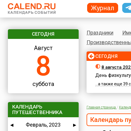
Журнал
Праздники
Им
СЕГОДНЯ
Производственны
Август
8
СЕГОДНЯ
8 августа 202
День физкульту
суббота
...а также еще 39
КАЛЕНДАРЬ
Главная страница
/
Календ
ПУТЕШЕСТВЕННИКА
Календарь п
Февраль, 2023
◀
▶