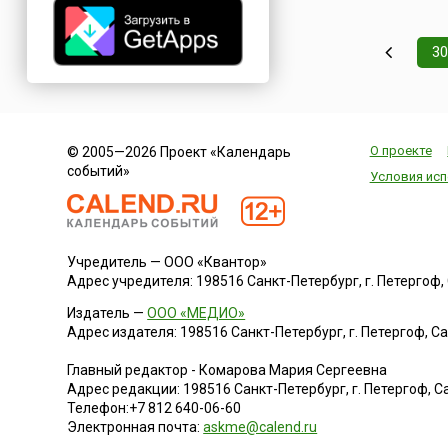
крупнейшего из ос
Новой Зеландии. И
здесь каждый год 
30
вторые выходные 
проходит Винный
фестиваль.Ежегодн
собираются гурман
любители ви...
О проекте
© 2005—2026 Проект «Календарь
событий»
Условия исп
Учредитель — ООО «Квантор»
Адрес учредителя: 198516 Санкт-Петербург, г. Петергоф, Са
Издатель —
ООО «МЕДИО»
Адрес издателя: 198516 Санкт-Петербург, г. Петергоф, Санк
Главный редактор - Комарова Мария Сергеевна
Адрес редакции:
198516
Санкт-Петербург, г. Петергоф
,
Са
Телефон:
+7 812 640-06-60
Электронная почта:
askme@calend.ru