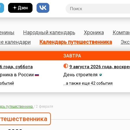
енины
Народный календарь
Хроника
Компа
е календари
Календарь путешественника
Экс
ЗАВТРА
6 года, суббота
9 августа 2026 года, воскр
рника в России
День строителя
 событий
...а также еще 42 события
арь путешественника
/
2 февраля
утешественника