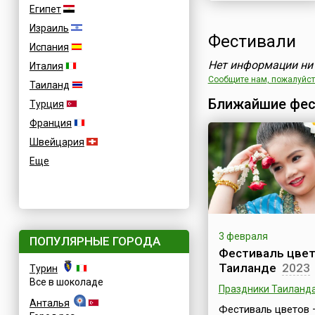
Египет
Израиль
Фестивали
Испания
Нет информации ни 
Италия
Сообщите нам, пожалуйста
Таиланд
Ближайшие фес
Турция
Франция
Швейцария
Еще
3 февраля
ПОПУЛЯРНЫЕ ГОРОДА
Фестиваль цвет
Таиланде
2023
Турин
Все в шоколаде
Праздники Таиланд
Анталья
Фестиваль цветов 