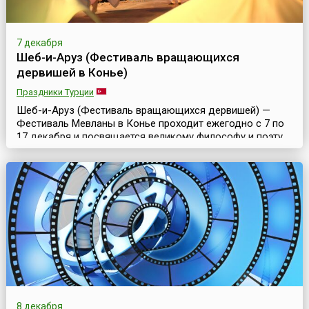
7 декабря
Шеб-и-Аруз (Фестиваль вращающихся
дервишей в Конье)
Праздники Турции
Шеб-и-Аруз (Фестиваль вращающихся дервишей) —
Фестиваль Мевланы в Конье проходит ежегодно с 7 по
17 декабря и посвящается великому философу и поэту
Джелаладдину Руми (1207—1273), по прозвищу Мевлана
(наш повелитель).Основоположник неортодоксального
ислама, Мевлана увидел свет на земле нынешнего
Афганистана и скончался в Конье, центре
сельджукского государства, но честь считаться
родиной Джела...
8 декабря