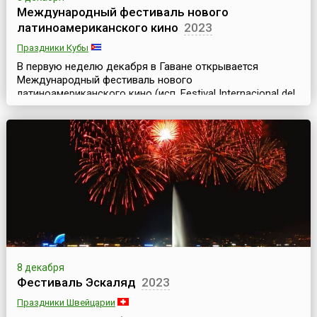
Международный фестиваль нового
латиноамериканского кино
2023
Праздники Кубы
В первую неделю декабря в Гаване открывается
Международный фестиваль нового
латиноамериканского кино (исп. Festival Internacional del
Nuevo Cine Latinoamericano), который длится 10
дней.Фестиваль проводится с 1979 года под эгидой
Кубинского Института Искусств и Кинематографии и
считается важнейшим кинофестивалем всего
испаноговорящего мира. Вышеупомянутый Институт
спонсирует также присуждение ...
8 декабря
Фестиваль Эскаляд
2023
Праздники Швейцарии