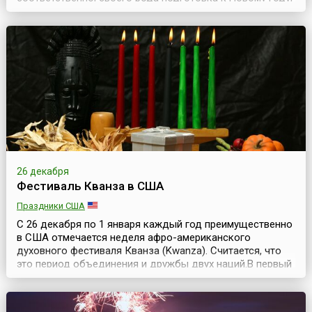
когда все старое, незаконченное и плохое надо
оставить в прошлом и приготовиться к новому,
хорошему.Надо сказать, что подобные праздники есть у
многих народов и свои особенности их празднования. В
Литв...
26 декабря
Фестиваль Кванза в США
Праздники США
С 26 декабря по 1 января каждый год преимущественно
в США отмечается неделя афро-американского
духовного фестиваля Кванза (Kwanza). Считается, что
это период объединения и дружбы двух наций.В первый
раз неделя Кванза проходила с 26 декабря 1966 года по
1 января 1967 года.В праздничную неделю, сразу после
Рождества, афро-американцы каждый вечер