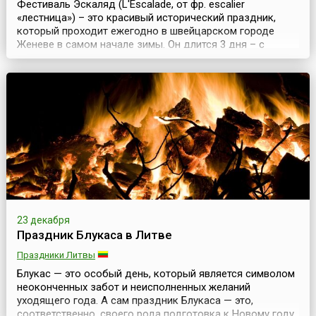
Фестиваль Эскаляд (L'Escalade, от фр. escalier
«лестница») – это красивый исторический праздник,
который проходит ежегодно в швейцарском городе
Женеве в самом начале зимы. Он длится 3 дня – с
пятницы по воскресенье – в ближайшие от 11 декабря
выходные. Этот фестиваль посвящен победе горожан
над войском герцога Савойского и получению
независимости от Каролингов в 1602 году. Согласно
исторически...
23 декабря
Праздник Блукаса в Литве
Праздники Литвы
Блукас — это особый день, который является символом
неоконченных забот и неисполненных желаний
уходящего года. А сам праздник Блукаса — это,
соответственно, своего рода подготовка к Новому году,