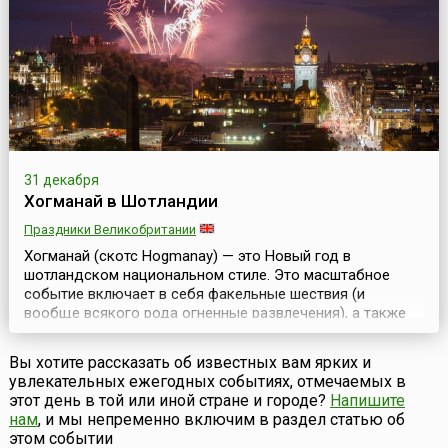
собираются за большим столом, зажигают свечи (...
31 декабря
Хогманай в Шотландии
Праздники Великобритании
Хогманай (скотс Hogmanay) — это Новый год в
шотландском национальном стиле. Это масштабное
событие включает в себя факельные шествия (и
вообще всякого рода огненные развлечения), а также
разные вечеринки, представления и аттракционы. Самые
значительные хогманайские мероприятия проходят на
Вы хотите рассказать об известных вам ярких и
улицах Эдинбурга и Глазго и продолжаются, как
увлекательных ежегодных событиях, отмечаемых в
правило, два дня. Этимология слова Hogmanay не
этот день в той или иной стране и городе?
Напишите
совсем ясна. ...
нам
, и мы непременно включим в раздел статью об
этом событии