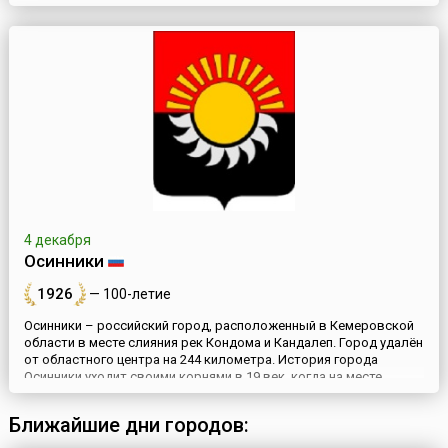
округа. Он расположен на юге Западной Сибири, в центральной
части Кузбасса, находится примерно посередине между
Кемерово и Новокузнецком (в 132 и 111 километрах
соответственно) и связан с ними железной и автомобильной
дорогами.Официал...
4 декабря
Осинники
1926
— 100-летие
Осинники – российский город, расположенный в Кемеровской
области в месте слияния рек Кондома и Кандалеп. Город удалён
от областного центра на 244 километра. История города
Осинники уходит своими корнями в 19 век, когда на месте
современного города были заложены первые угольные
штольни. До 1926 года, когда был образован рабочий посёлок
Ближайшие дни городов:
Осиновка, здесь располагался шорский Осиновский улус, что
у...