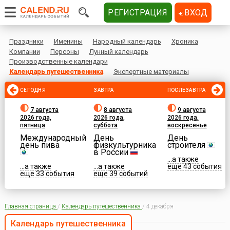
РЕГИСТРАЦИЯ
ВХОД
Праздники
Именины
Народный календарь
Хроника
Компании
Персоны
Лунный календарь
Производственные календари
Календарь путешественника
Экспертные материалы
СЕГОДНЯ
ЗАВТРА
ПОСЛЕЗАВТРА
7 августа
8 августа
9 августа
2026 года,
2026 года,
2026 года,
пятница
суббота
воскресенье
Международный
День
День
день пива
физкультурника
строителя
в России
...а также
...а также
...а также
еще 43 события
еще 33 события
еще 39 событий
Главная страница
/
Календарь путешественника
/
4 декабря
Календарь путешественника