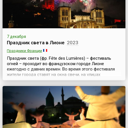
7 декабря
Праздник света в Лионе
2023
Праздники Франции
Праздник света (фр. Fête des Lumières) – фестиваль
огней – проходит во французском городе Лионе
ежегодно с давних времен. Во время этого фестиваля
жители города ставят на окна свечи, на улицах
загораются тысячи ламп, фонарей и
светильников.Истоки праздника уходят к середине 17
века, когда в Европе бушевала эпидемия чумы.
Городские советники Лиона решили обратиться к Деве
Марии с просьбой о зас...