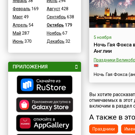
необыкновенное и
Январь
38
Июль
294
известное во всем 
Февраль
169
Август
428
которое традицио
Март
49
Сентябрь
638
проходит осенью в
итальянской столи
Апрель
54
Октябрь
179
длится примерно
Май
287
Ноябрь
67
неделю.Рим – прек
5 ноября
город с многовеко
Июнь
370
Декабрь
32
Ночь Гая Фокса 
историей, множест
Англии
памятников архитек
искусства и истори
Праздники Великоб
фестиваль позволя
ПРИЛОЖЕНИЯ
желающим п...
Ночь Гая Фокса (ан
Fawkes' Night), так
известная как Ноч
костров (англ. Bonfi
Вы хотите рассказа
Night) — это один 
отмечаемых в этот 
шумных праздников
включим в раздел с
Англии. Его отмеча
каждый год 5
А также в это
ноября.Праздник
посвящен одному
Праздники
Име
историческому соб