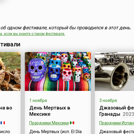
об одном фестивале, который бы проводился в этот день.
, если вы знаете о таком фестивале.
тивали
1 ноября
3 ноября
на во
День Мертвых в
Джазовый фе
Мексике
Гранады
202
Праздники Мексики
Праздники Испан
число
День Мертвых (исп. El Día
Джазовый фест