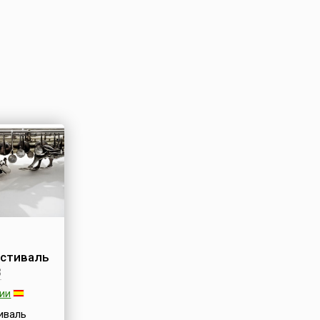
стиваль
3
ии
иваль