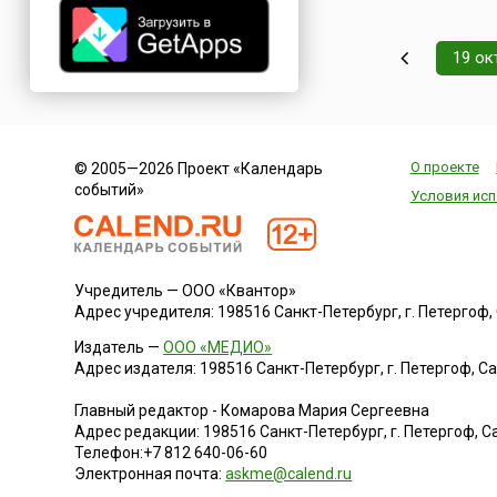
произошедшему 5 
1605 года, когда
злоумышленниками
19 ок
спланирован загов
против короля Яков
членов Парламента
Католики возлагал
большие надежды 
О проекте
© 2005—2026 Проект «Календарь
коро...
событий»
Условия исп
Учредитель — ООО «Квантор»
Адрес учредителя: 198516 Санкт-Петербург, г. Петергоф, Са
Издатель —
ООО «МЕДИО»
Адрес издателя: 198516 Санкт-Петербург, г. Петергоф, Санк
Главный редактор - Комарова Мария Сергеевна
Адрес редакции:
198516
Санкт-Петербург, г. Петергоф
,
Са
Телефон:
+7 812 640-06-60
Электронная почта:
askme@calend.ru