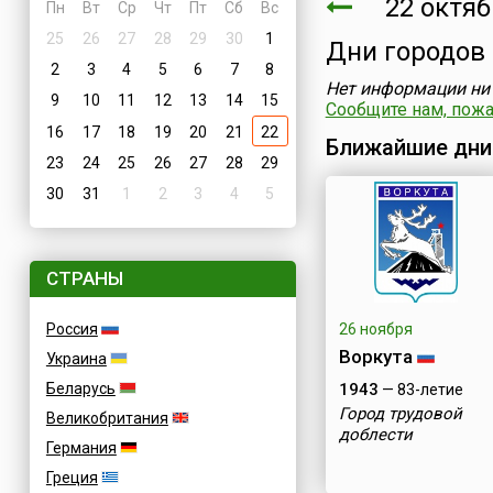
22 октяб
Пн
Вт
Ср
Чт
Пт
Сб
Вс
25
26
27
28
29
30
1
Дни городов
2
3
4
5
6
7
8
Нет информации ни 
9
10
11
12
13
14
15
Сообщите нам, пожал
16
17
18
19
20
21
22
Ближайшие дни
23
24
25
26
27
28
29
30
31
1
2
3
4
5
СТРАНЫ
Россия
26 ноября
Воркута
Украина
Беларусь
1943
— 83-летие
Город трудовой
Великобритания
доблести
Германия
Греция