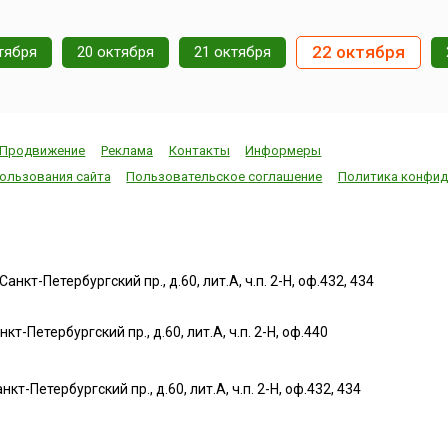
ноября
начиная с 1998 года, с 9 по
обороты, и сам 
11 ноября и является
становится все 
 был
крупнейшим европейским
зрелищным и ма
22 октября
тября
20 октября
21 октября
ор
фестивалем оливкового
активный и инт
а I и
масла и оливок.Небольшой
отдых доставля
.
городок Баэ...
удовольствие н
и
участникам, но и
на
Ка...
Продвижение
Реклама
Контакты
Информеры
ользования сайта
Пользовательское соглашение
Политика конфид
нкт-Петербургский пр., д.60, лит.А, ч.п. 2-Н, оф.432, 434
т-Петербургский пр., д.60, лит.А, ч.п. 2-Н, оф.440
нкт-Петербургский пр., д.60, лит.А, ч.п. 2-Н, оф.432, 434