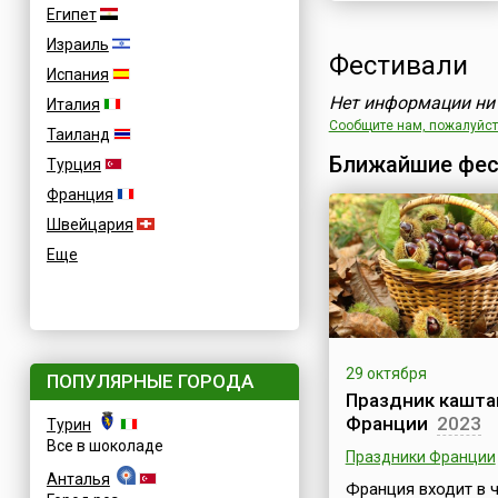
Египет
Израиль
Фестивали
Испания
Нет информации ни 
Италия
Сообщите нам, пожалуйста
Таиланд
Ближайшие фес
Турция
Франция
Швейцария
Еще
29 октября
ПОПУЛЯРНЫЕ ГОРОДА
Праздник кашта
Франции
2023
Турин
Все в шоколаде
Праздники Франции
Анталья
Франция входит в 