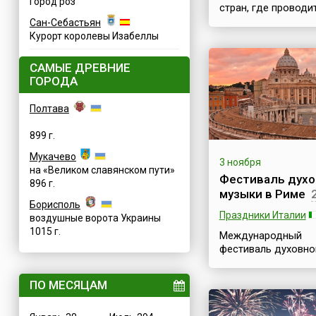
Город роз
стран, где проводи
большое количест
Сан-Себастьян
праздников и фест
Курорт королевы Изабеллы
посвященных
гастрономии. Фран
САМЫЕ ДРЕВНИЕ
считают, что чувст
ГОРОДА
и понимания хорош
приготовленной пи
Полтава
надо воспитывать 
с детства, как умен
899 г.
читать. Поэтому не
пройти мимо такой
Мукачево
3 ноября
необычной даты, к
на «Великом славянском пути»
Фестиваль духо
Праздник каштана.
896 г.
музыки в Риме
продукт французы 
Борисполь
ценят и считают
Праздники Италии
воздушные ворота Украины
национальным. Им
1015 г.
они впервые нача...
Международный
фестиваль духовно
музыки и искусства
(Festival Internaziona
ПО МЕСЯЦАМ
Musica e Arte Sacra)
событие поистине