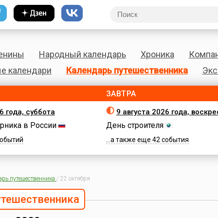
енины
Народный календарь
Хроника
Компа
е календари
Календарь путешественника
Экс
ЗАВТРА
6 года, суббота
9 августа 2026 года, воскр
рника в России
День строителя
 событий
...а также еще 42 события
арь путешественника
/
22 октября
утешественника