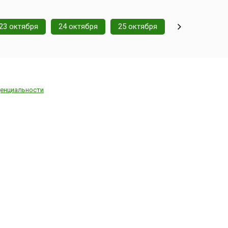
фестиваль
более
ссовым,
23 октября
24 октября
25 октября
ересный
ет
е только
 зрителям.
енциальности