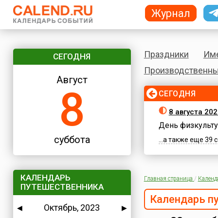
Журнал
Праздники
Им
СЕГОДНЯ
Производственны
Август
8
СЕГОДНЯ
8 августа 202
День физкульту
суббота
...а также еще 39
КАЛЕНДАРЬ
Главная страница
/
Календ
ПУТЕШЕСТВЕННИКА
Календарь п
Октябрь, 2023
◀
▶