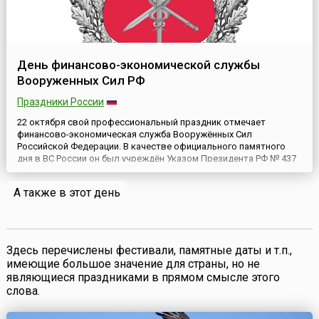
День финансово-экономической службы
Вооруженных Сил РФ
Праздники России
22 октября свой профессиональный праздник отмечает
финансово-экономическая служба Вооружённых Сил
Российской Федерации. В качестве официального памятного
дня в ВС России он был учреждён Указом Президента РФ № 437
от 24 августа 2015 года о внесении изменений в Указ № 549 от 31
мая 2006 года «Об установлении профессиональных праздников
А также в этот день
и памятных дней в Вооруженных Силах Российской
Федерации».Да...
Здесь перечислены фестивали, памятные даты и т.п.,
имеющие большое значение для страны, но не
являющиеся праздниками в прямом смысле этого
слова.