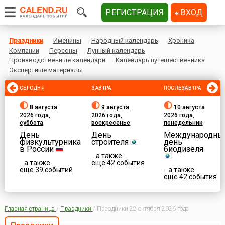
РЕГИСТРАЦИЯ
ВХОД
Праздники
Именины
Народный календарь
Хроника
Компании
Персоны
Лунный календарь
Производственные календари
Календарь путешественника
Экспертные материалы
СЕГОДНЯ
ЗАВТРА
ПОСЛЕЗАВТРА
8 августа
9 августа
10 августа
2026 года,
2026 года,
2026 года,
суббота
воскресенье
понедельник
День
День
Международны
физкультурника
строителя
день
в России
биодизеля
...а также
...а также
еще 42 события
еще 39 событий
...а также
еще 42 события
Главная страница
/
Праздники
/
Праздники 22 октября 2026 года