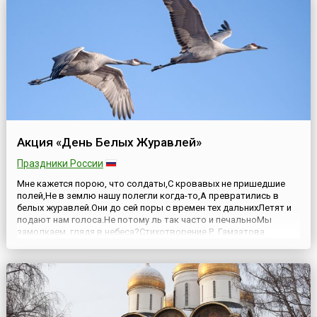
Акция «День Белых Журавлей»
Праздники России
Мне кажется порою, что солдаты,С кровавых не пришедшие
полей,Не в землю нашу полегли когда-то,А превратились в
белых журавлей.Они до сей поры с времен тех дальнихЛетят и
подают нам голоса.Не потому ль так часто и печальноМы
замолкаем, глядя в небеса?Стихотворение Р. Гамзатова
«Журавли»Акция «День Белых Журавлей» появилась по
инициативе народного поэта Дагестана Расула Гамзатова...