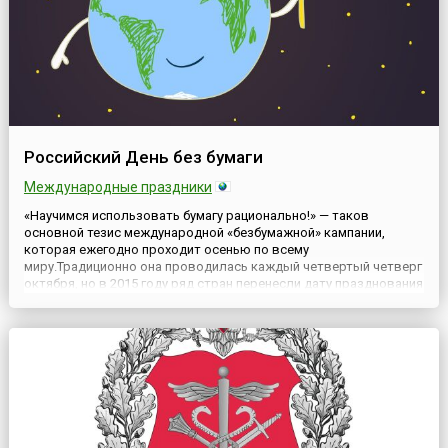
Российский День без бумаги
Международные праздники
«Научимся использовать бумагу рационально!» — таков
основной тезис международной «безбумажной» кампании,
которая ежегодно проходит осенью по всему
миру.Традиционно она проводилась каждый четвертый четверг
октября, но в 2015 году ряд стран перенесли дату празднования
на начало ноября. В России День без бумаги сохранил традицию
и отмечается в четвертый четверг октября, а мероприятия в
рамках это...