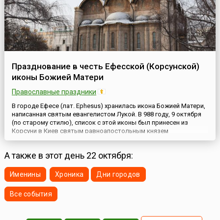
Празднование в честь Ефесской (Корсунской)
иконы Божией Матери
Православные праздники
В городе Ефесе (лат. Ephesus) хранилась икона Божией Матери,
написанная святым евангелистом Лукой. В 988 году, 9 октября
(по старому стилю), список с этой иконы был принесен из
Корсуни в Киев святым равноапостольным князем
Владимиром и получил название Корсунской иконы. Позже эта
икона была перенесена в Новгород, а из Новгорода — в Москву,
А также в этот день 22 октября:
в Кремлевский Успенский собор. Другой подобный обр...
Именины
Хроника
Дни городов
Все события