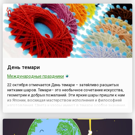
Association, ISA), основанной в 1995 году и позиционирующей ...
День темари
Международные праздники
22 октября отмечается День темари – затейливо расшитых
нитками шаров. Темари– это необычное сочетание искусства,
геометрии и добрых пожеланий. Эти яркие шары пришли к нам
из Японии, восхищая мастерством исполнения и философией
изготовления. Цвета и узоры имеют в темари особое значение,
превращая просто красивый шарик в настоящий восточный
талисман.Считается, что праздник появился в 2019 году с...