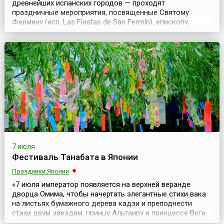
древнейших испанских городов — проходят
праздничные мероприятия, посвященные Святому
Фермину (исп. Las Fiestas de San Fermín), епископу,
жившему в 13 веке и спасшему некогда Памплону от
эпидемии чумы. Являясь поначалу чисто религиозным,
со временем праздник превратился в красочное
народное гуляние. Горожане, одетые в баскскую
национальную од...
7 июля
Фестиваль Танабата в Японии
Праздники Японии
«7 июля император появляется на верхней веранде
дворца Омима, чтобы начертать элегантные стихи вака
на листьях бумажного дерева кадзи и преподнести
стихи двум звездам: принцу Альтаиру и принцессе Веге.
Согласно легенде влюбленные звезды могли