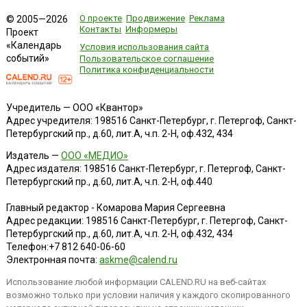
О проекте
Продвижение
Реклама
© 2005—2026
Контакты
Информеры
Проект
«Календарь
Условия использования сайта
событий»
Пользовательское соглашение
Политика конфиденциальности
Учредитель — ООО «Квантор»
Адрес учредителя: 198516 Санкт-Петербург, г. Петергоф, Санкт-
Петербургский пр., д.60, лит.А, ч.п. 2-Н, оф.432, 434
Издатель —
ООО «МЕДИО»
Адрес издателя: 198516 Санкт-Петербург, г. Петергоф, Санкт-
Петербургский пр., д.60, лит.А, ч.п. 2-Н, оф.440
Главный редактор - Комарова Мария Сергеевна
Адрес редакции:
198516
Санкт-Петербург, г. Петергоф
,
Санкт-
Петербургский пр., д.60, лит.А, ч.п. 2-Н, оф.432, 434
Телефон:
+7 812 640-06-60
Электронная почта:
askme@calend.ru
Использование любой информации CALEND.RU на веб-сайтах
возможно только при условии наличия у каждого скопированного