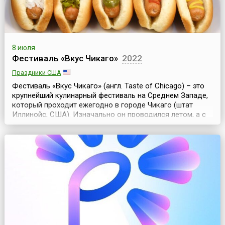
8 июля
Фестиваль «Вкус Чикаго»
2022
Праздники США
Фестиваль «Вкус Чикаго» (англ. Taste of Chicago) – это
крупнейший кулинарный фестиваль на Среднем Западе,
который проходит ежегодно в городе Чикаго (штат
Иллинойс, США). Изначально он проводился летом, а с
2023 года его перенесли на сентябрь, а в 2026 году
вновь вернули на летний период.Начало традиции
проведения фестиваля было положено в 1980 году. Это
был однодневный праздник «Вкус Чикаго» в...