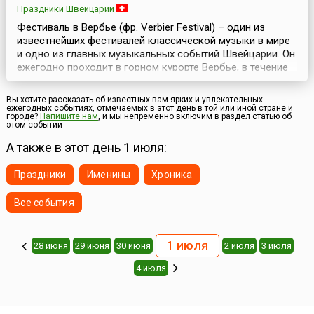
Праздники Швейцарии
Фестиваль в Вербье (фр. Verbier Festival) – один из
известнейших фестивалей классической музыки в мире
и одно из главных музыкальных событий Швейцарии. Он
ежегодно проходит в горном курорте Вербье, в течение
двух недель во второй половине июля.Фестиваль
возник в этом небольшом городке, в самом сердце
Вы хотите рассказать об известных вам ярких и увлекательных
Швейцарских Альп, в 1994 году. Его создателем и
ежегодных событиях, отмечаемых в этот день в той или иной стране и
городе?
Напишите нам
, и мы непременно включим в раздел статью об
художественным руководителем стал Мартин Тайсо...
этом событии
А также в этот день 1 июля:
Праздники
Именины
Хроника
Все события
1 июля
28 июня
29 июня
30 июня
2 июля
3 июля
4 июля