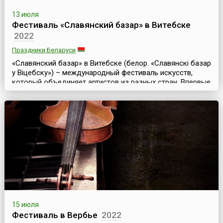
13 июля
Фестиваль «Славянский базар» в Витебске
2022
Праздники Беларуси
«Славянский базар» в Витебске (белор. «Славянскі базар
у Віцебску») – международный фестиваль искусств,
который объединяет артистов из разных стран. Впервые
он прошел в июле 1992 года. Уже тогда мероприятие
собрало более тысячи участников. И с тех пор
фестиваль проходит ежегодно, собирая с каждым
годом все больше участников.Это совместный проект
Белоруссии, России и Украины. Основная цель фест...
15 июля
Фестиваль в Вербье
2022