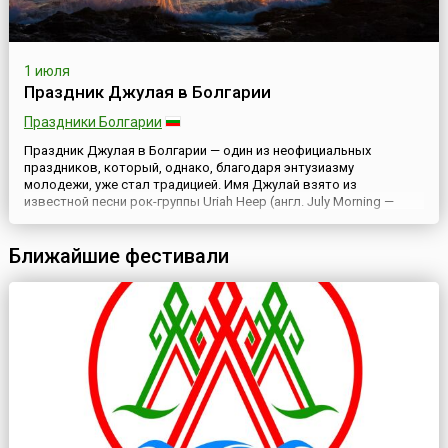
1 июля
Праздник Джулая в Болгарии
Праздники Болгарии
Праздник Джулая в Болгарии — один из неофициальных
праздников, который, однако, благодаря энтузиазму
молодежи, уже стал традицией. Имя Джулай взято из
известной песни рок-группы Uriah Heep (англ. July Morning —
Июльское утро, 1971). Праздник возник в конце 1970-х годов в
лоно хиппи-движения в Болгарии. Каждый год с 30 июня на 1
Ближайшие фестивали
июля к черноморскому побережью стекаются группы молодых
людей из с...