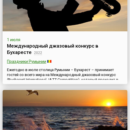
1 июля
Международный джазовый конкурс в
Бухаресте
2022
Праздники Румынии
Ежегодно в июле столица Румынии – Бухарест – принимает
гостей со всего мира на Международный джазовый конкурс
(Bucharest International JAZZ Competition), который проходит в
течение недели, в рамках большого музыкального фестиваля
EUROPAfest, ставшего в последние годы визитной карточкой
страны.Особенность EUROPAfest, что делает его уникальным в
Европе, в том, что он посвящён четырем музыкальным...