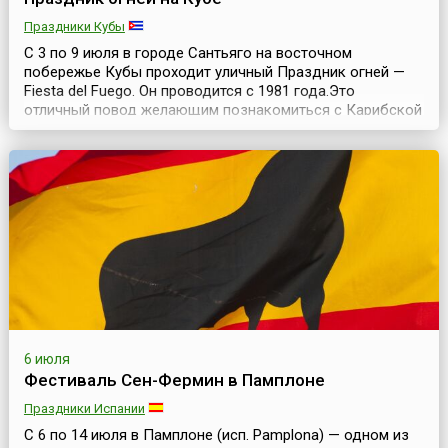
Праздники Кубы
С 3 по 9 июля в городе Сантьяго на восточном
побережье Кубы проходит уличный Праздник огней —
Fiesta del Fuego. Он проводится с 1981 года.Это
отличный повод желающим познакомиться с Карибской
культурой, протанцевав всю ночь на улицах Сантьяго-
де-Куба, подкрепившись (если есть желание)
знаменитым кубинским ромом. Сантьяго-де-Куба —
«первый город революции». Как и все хорошие
революционеры, ...
6 июля
Фестиваль Сен-Фермин в Памплоне
Праздники Испании
С 6 по 14 июля в Памплоне (исп. Pamplona) — одном из