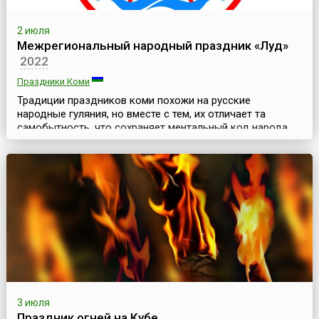
2 июля
Межрегиональный народный праздник «Луд»
2022
Праздники Коми
Традиции праздников коми похожи на русские
народные гуляния, но вместе с тем, их отличает та
самобытность, что сохраняет ментальный код народа,
их представления о мироздании. Перед началом
сенокосной страды, в первые выходные июля, в
междуречье рек Ижма и Курья собираются коми-
ижемцы на народные гулянья – праздник «Луд»,
который проходит на заливных лугах левого берега реки
Ижмы, села Ижма Иже...
3 июля
Праздник огней на Кубе