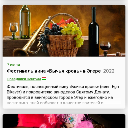
встретиться, перейдя Млечный Путь, только раз в году
— в эту июльскую ночь.Для церемонии «Звездного
фестиваля» перед императором на специальной
церемониа...
7 июля
Фестиваль вина «Бычья кровь» в Эгере
2022
Праздники Венгрии
Фестиваль, посвящённый вину «Бычья кровь» (венг. Egri
Bikavér) и покровителю виноделов Святому Донату,
проводится в венгерском городе Эгер и ежегодно на
несколько дней собирает в качестве зрителей и
участников не одну сотню тысяч туристов.По одной из
легенд, название знаменитого венгерского красного
вина «Бычья кровь» связано со временами турецкого
господства. При турецкой осаде Эгерской крепо...