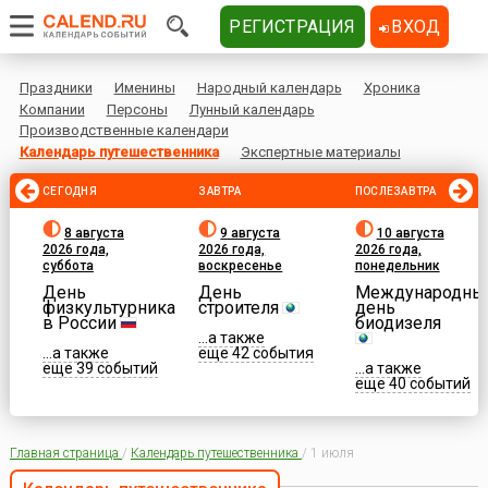
РЕГИСТРАЦИЯ
ВХОД
Праздники
Именины
Народный календарь
Хроника
Компании
Персоны
Лунный календарь
Производственные календари
Календарь путешественника
Экспертные материалы
СЕГОДНЯ
ЗАВТРА
ПОСЛЕЗАВТРА
8 августа
9 августа
10 августа
2026 года,
2026 года,
2026 года,
суббота
воскресенье
понедельник
День
День
Международны
физкультурника
строителя
день
в России
биодизеля
...а также
...а также
еще 42 события
еще 39 событий
...а также
еще 40 событий
Главная страница
/
Календарь путешественника
/
1 июля