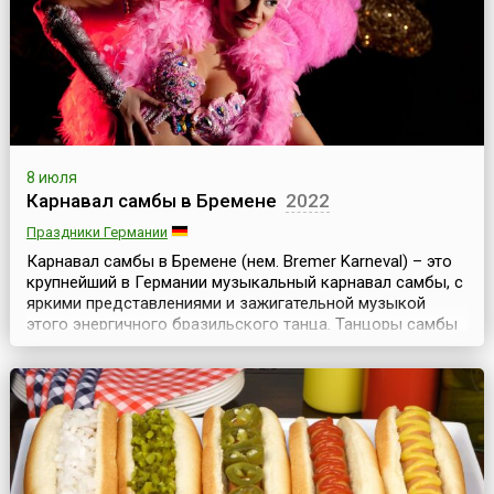
8 июля
Карнавал самбы в Бремене
2022
Праздники Германии
Карнавал самбы в Бремене (нем. Bremer Karneval) – это
крупнейший в Германии музыкальный карнавал самбы, с
яркими представлениями и зажигательной музыкой
этого энергичного бразильского танца. Танцоры самбы
со всей Германии приезжают, чтобы принять участие в
уличном карнавале, а тысячи туристов – чтобы увидеть
это яркий праздник.Вольный ганзейский город Бремен –
это старинный и красивый город Ге...