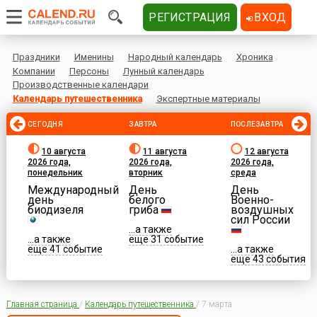
РЕГИСТРАЦИЯ
ВХОД
Праздники
Именины
Народный календарь
Хроника
Компании
Персоны
Лунный календарь
Производственные календари
Календарь путешественника
Экспертные материалы
СЕГОДНЯ
ЗАВТРА
ПОСЛЕЗАВТРА
10 августа
11 августа
12 августа
2026 года,
2026 года,
2026 года,
понедельник
вторник
среда
Международный
День
День
день
белого
Военно-
биодизеля
гриба
воздушных
сил России
...а также
...а также
еще 31 событие
еще 41 событие
...а также
еще 43 события
Главная страница
/
Календарь путешественника
/
7 марта