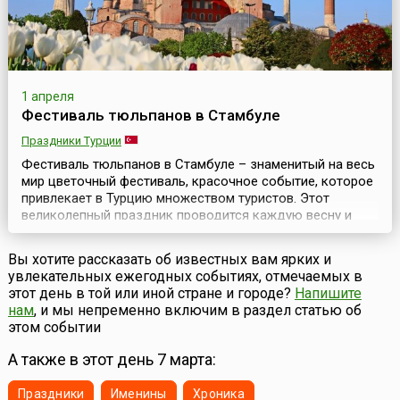
1 апреля
Фестиваль тюльпанов в Стамбуле
Праздники Турции
Фестиваль тюльпанов в Стамбуле – знаменитый на весь
мир цветочный фестиваль, красочное событие, которое
привлекает в Турцию множеством туристов. Этот
великолепный праздник проводится каждую весну и
длится примерно месяц. Ежегодно в апреле Стамбул
превращается в цветочный шедевр и становится
Вы хотите рассказать об известных вам ярких и
тюльпановой столицей мира. Миллионы тюльпанов
увлекательных ежегодных событиях, отмечаемых в
высаживают по всему городу. Их можно увидеть
этот день в той или иной стране и городе?
Напишите
практичес...
нам
, и мы непременно включим в раздел статью об
этом событии
А также в этот день 7 марта:
Праздники
Именины
Хроника