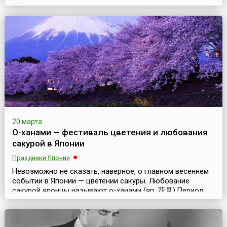
существенно отличающее его от других подобных
праздников. Нечто, притягивающее в город, в период с
15 по 19 марта, многочисленных туристов.Фальяс — это
торжественное, или лучше сказать праздничное сжи...
20 марта
О-ханами — фестиваль цветения и любования
сакурой в Японии
Праздники Японии
Невозможно не сказать, наверное, о главном весеннем
событии в Японии — цветении сакуры. Любование
сакурой японцы называют о-ханами (яп. 花見).Период
цветения сакуры не является официальным праздником
в Японии. В японском календаре нет ни национального
праздника, ни специальных праздничных или выходных