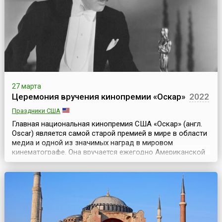
дней, связанных с этим великолепным природным
чудом. Но психологически это, несомненно, праздни...
27 марта
Церемония вручения кинопремии «Оскар»
2022
Праздники США
Главная национальная кинопремия США «Оскар» (англ.
Oscar) является самой старой премией в мире в области
медиа и одной из значимых наград в мировом
кинематографе. Она вручается ежегодно Американской
академией киноискусства (Киноакадемией) на
торжественной церемонии, которая традиционно
проходит в февраля – марте в театре «Долби» (англ.
Dolby Theatre, ранее он носил название Kodak) в Лос-
Анджелесе ...