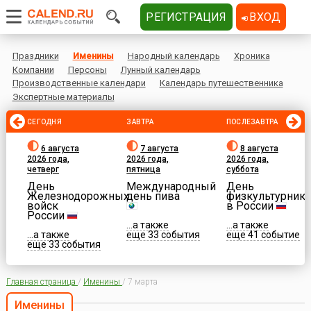
РЕГИСТРАЦИЯ
ВХОД
Праздники
Именины
Народный календарь
Хроника
Компании
Персоны
Лунный календарь
Производственные календари
Календарь путешественника
Экспертные материалы
СЕГОДНЯ
ЗАВТРА
ПОСЛЕЗАВТРА
6 августа
7 августа
8 августа
2026 года,
2026 года,
2026 года,
четверг
пятница
суббота
День
Международный
День
Железнодорожных
день пива
физкультурника
войск
в России
России
...а также
...а также
...а также
еще 33 события
еще 41 событие
еще 33 события
Главная страница
/
Именины
/
7 марта
Именины