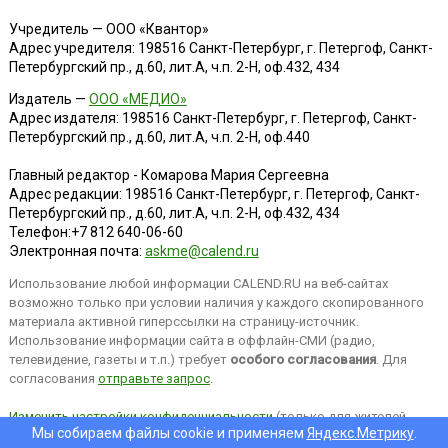
Учредитель — ООО «Квантор»
Адрес учредителя: 198516 Санкт-Петербург, г. Петергоф, Санкт-
Петербургский пр., д.60, лит.А, ч.п. 2-Н, оф.432, 434
Издатель —
ООО «МЕДИО»
Адрес издателя: 198516 Санкт-Петербург, г. Петергоф, Санкт-
Петербургский пр., д.60, лит.А, ч.п. 2-Н, оф.440
Главный редактор - Комарова Мария Сергеевна
Адрес редакции:
198516
Санкт-Петербург, г. Петергоф
,
Санкт-
Петербургский пр., д.60, лит.А, ч.п. 2-Н, оф.432, 434
Телефон:
+7 812 640-06-60
Электронная почта:
askme@calend.ru
Использование любой информации CALEND.RU на веб-сайтах
возможно только при условии наличия у каждого скопированного
материала активной гиперссылки на страницу-источник.
Использование информации сайта в оффлайн-СМИ (радио,
телевидение, газеты и т.п.) требует
особого согласования
. Для
согласования
отправьте запрос
.
Изменить настройки конфиденциальности
(только для жителей
Мы собираем файлы cookie и применяем
Яндекс.Метрику
.
EEA).