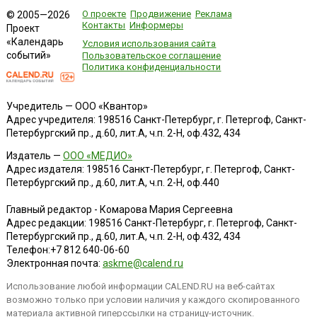
О проекте
Продвижение
Реклама
© 2005—2026
Контакты
Информеры
Проект
«Календарь
Условия использования сайта
событий»
Пользовательское соглашение
Политика конфиденциальности
Учредитель — ООО «Квантор»
Адрес учредителя: 198516 Санкт-Петербург, г. Петергоф, Санкт-
Петербургский пр., д.60, лит.А, ч.п. 2-Н, оф.432, 434
Издатель —
ООО «МЕДИО»
Адрес издателя: 198516 Санкт-Петербург, г. Петергоф, Санкт-
Петербургский пр., д.60, лит.А, ч.п. 2-Н, оф.440
Главный редактор - Комарова Мария Сергеевна
Адрес редакции:
198516
Санкт-Петербург, г. Петергоф
,
Санкт-
Петербургский пр., д.60, лит.А, ч.п. 2-Н, оф.432, 434
Телефон:
+7 812 640-06-60
Электронная почта:
askme@calend.ru
Использование любой информации CALEND.RU на веб-сайтах
возможно только при условии наличия у каждого скопированного
материала активной гиперссылки на страницу-источник.