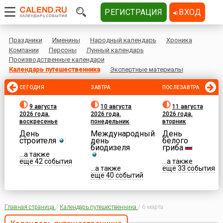
РЕГИСТРАЦИЯ
ВХОД
Праздники
Именины
Народный календарь
Хроника
Компании
Персоны
Лунный календарь
Производственные календари
Календарь путешественника
Экспертные материалы
СЕГОДНЯ
ЗАВТРА
ПОСЛЕЗАВТРА
9 августа
10 августа
11 августа
2026 года,
2026 года,
2026 года,
воскресенье
понедельник
вторник
День
Международный
День
строителя
день
белого
биодизеля
гриба
...а также
еще 42 события
...а также
...а также
еще 33 события
еще 40 событий
Главная страница
/
Календарь путешественника
/
6 марта