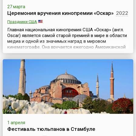
27 марта
Церемония вручения кинопремии «Оскар»
2022
Праздники США
Главная национальная кинопремия США «Оскар» (англ.
Oscar) является самой старой премией в мире в области
медиа и одной из значимых наград в мировом
кинематографе. Она вручается ежегодно Американской
академией киноискусства (Киноакадемией) на
торжественной церемонии, которая традиционно
проходит в февраля – марте в театре «Долби» (англ.
Dolby Theatre, ранее он носил название Kodak) в Лос-
Анджелесе ...
1 апреля
Фестиваль тюльпанов в Стамбуле