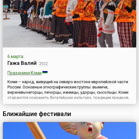
6 марта
Гажа Валяй
2022
Праздники Коми
Коми – народ, живущий на северо-востоке европейской части
России. Основные этнографические группы: вымичи,
верхневычегорцы, печорцы, ижемцы, удорцы, сысольцы. Коми
стараются сохранить богатейшую культуру, традиции предков,
устраивая многочисленные праздники и фестивали.Первый
весенний праздник Гажа валяй отмечают с размахом, к
Ближайшие фестивали
раздолью народных гуляний готовятся загодя. В село Визинга
Сысольск...