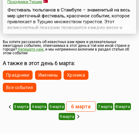
Праздники Турции
Фестиваль тюльпанов в Стамбуле – знаменитый на весь
мир цветочный фестиваль, красочное событие, которое
привлекает в Турцию множеством туристов. Этот
великолепный праздник проводится каждую весну и
длится примерно месяц. Ежегодно в апреле Стамбул
превращается в цветочный шедевр и становится
Вы хотите рассказать об известных вам ярких и увлекательных
тюльпановой столицей мира. Миллионы тюльпанов
ежегодных событиях, отмечаемых в этот день в той или иной стране и
городе?
Напишите нам
, и мы непременно включим в раздел статью об
высаживают по всему городу. Их можно увидеть
этом событии
практичес...
А также в этот день 6 марта:
Праздники
Именины
Хроника
Все события
6 марта
3 марта
4 марта
5 марта
7 марта
8 марта
9 марта