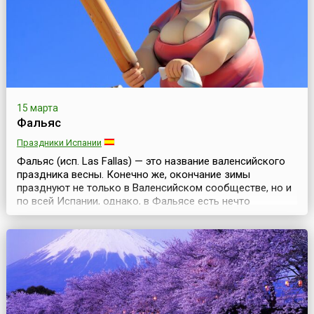
15 марта
Фальяс
Праздники Испании
Фальяс (исп. Las Fallas) — это название валенсийского
праздника весны. Конечно же, окончание зимы
празднуют не только в Валенсийском сообществе, но и
по всей Испании, однако, в Фальясе есть нечто
существенно отличающее его от других подобных
праздников. Нечто, притягивающее в город, в период с
15 по 19 марта, многочисленных туристов.Фальяс — это
торжественное, или лучше сказать праздничное сжи...