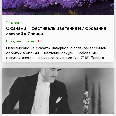
20 марта
О-ханами — фестиваль цветения и любования
сакурой в Японии
Праздники Японии
Невозможно не сказать, наверное, о главном весеннем
событии в Японии — цветении сакуры. Любование
сакурой японцы называют о-ханами (яп. 花見).Период
цветения сакуры не является официальным праздником
в Японии. В японском календаре нет ни национального
праздника, ни специальных праздничных или выходных
дней, связанных с этим великолепным природным
чудом. Но психологически это, несомненно, праздни...