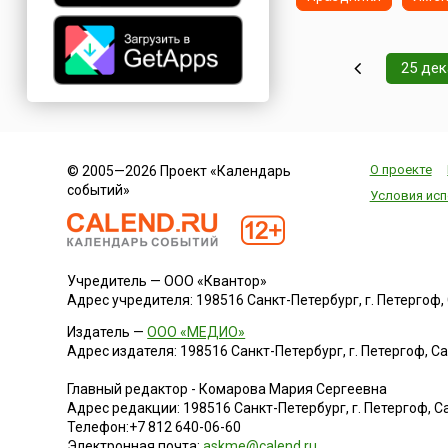
главном городе
Шетландских остр
Леруике (англ.
Lerwick).Апхеллио
25 де
отмечается ежегод
последний вторник
и считается самым
большим ...
О проекте
© 2005—2026 Проект «Календарь
событий»
Условия исп
Учредитель — ООО «Квантор»
Адрес учредителя: 198516 Санкт-Петербург, г. Петергоф, Са
Издатель —
ООО «МЕДИО»
Адрес издателя: 198516 Санкт-Петербург, г. Петергоф, Санк
Главный редактор - Комарова Мария Сергеевна
Адрес редакции:
198516
Санкт-Петербург, г. Петергоф
,
Са
Телефон:
+7 812 640-06-60
Электронная почта:
askme@calend.ru