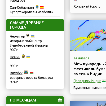
Город роз
Хогманай (скотс
Сан-Себастьян
Hogmanay) — это Н
Курорт королевы Изабеллы
год в шотландском
национальном стил
САМЫЕ ДРЕВНИЕ
масштабное событ
ГОРОДА
включает в себя
факельные шествия
Чернигов
вообще всякого р
исторический центр
огненные развлечен
Левобережной Украины
также разные вече
907 г.
представления и
аттракционы. Самы
Нежин
14 января
значительные
Международны
хогманайские меро
993 г.
фестиваль бум
проходят на улицах
Витебск
змеев в Индии
Эдинбурга и Глазго
северные ворота Беларуси
продолжаются, как
Праздники Индии
974 г.
правило, два дня.
Этимология слова
Бумажные змеи все
Hogmanay не совсе
возможных расцвет
...
форм и размеров в
ПО МЕСЯЦАМ
сегодня в голубое 
небо Индии.Бумаж