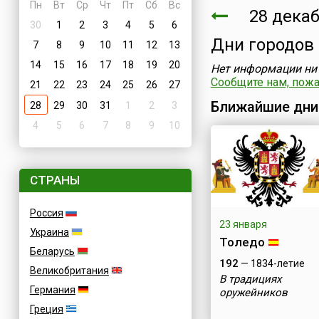
Пн
Вт
Ср
Чт
Пт
Сб
Вс
28 декаб
30
1
2
3
4
5
6
Дни городов
7
8
9
10
11
12
13
14
15
16
17
18
19
20
Нет информации ни 
Сообщите нам, пожал
21
22
23
24
25
26
27
Ближайшие дни
28
29
30
31
1
2
3
4
5
6
7
8
9
10
СТРАНЫ
Россия
23 января
Украина
Толедо
Беларусь
192
— 1834-летие
Великобритания
В традициях
Германия
оружейников
Греция