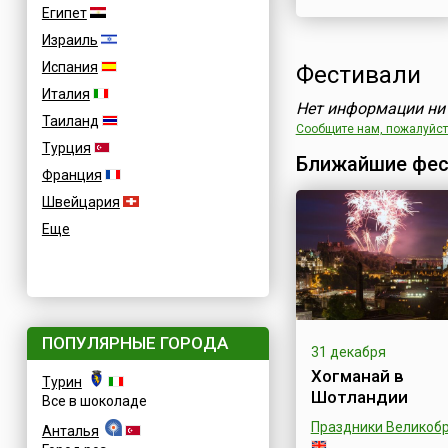
Египет
Израиль
Испания
Фестивали
Италия
Нет информации ни 
Таиланд
Сообщите нам, пожалуйста
Турция
Ближайшие фес
Франция
Швейцария
Еще
ПОПУЛЯРНЫЕ ГОРОДА
31 декабря
Хогманай в
Турин
Шотландии
Все в шоколаде
Праздники Великоб
Анталья