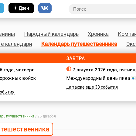
енины
Народный календарь
Хроника
Компа
е календари
Календарь путешественника
Экс
ЗАВТРА
6 года, четверг
7 августа 2026 года, пятниц
орожных войск
Международный день пива
...а также еще 33 события
 события
арь путешественника
/
28 декабря
утешественника