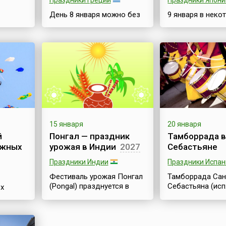
Праздники Греции
Праздники Япони
День 8 января можно без
9 января в неко
овый
преувеличения называть
крупных японски
греческим аналогом
начинается тре
е. Это
российского женского
праздник-шестви
ие
праздника 8 марта. Хотя,
бога Эбису — од
если говорить строго,
семи богов удач
 (и
смысл Гинайкратии
(яп. 恵比須) счит
ода
заключается немного в
богом богатства
ия), а
другом. 8 января в Греции,
покровителем р
ринки,
преимущественно в городе
торговцев. Пре
Моноклисия (греч.
гласит, что бог
е
Μονοκκλησιά), а также во
направила Эбис
15 января
20 января
многих деревнях и селах
и превратила в 
й
Понгал — праздник
Тамборрада в
приятия
северной части страны
чтобы он сам д
ажных
урожая в Индии
2027
Себастьяне
проходит женский
себе хлеб насу
 и
фестиваль Гинайкратия
Поэтому-то Эби
Праздники Индии
Праздники Испан
(греч. γυναικοκρατία). В
считается покр
Фестиваль урожая Понгал
Тамборрада Сан
этот день в с...
людей этих п...
(Pongal) празднуется в
Себастьяна (исп
х
м ясна.
январе после дня зимнего
Tamborrada de S
ок,
солнцестояния. Дата
Sebastian) отме
злетают
Понгала определена на
каждый год 20 я
зимнее
основе солнечного
Название празд
ные