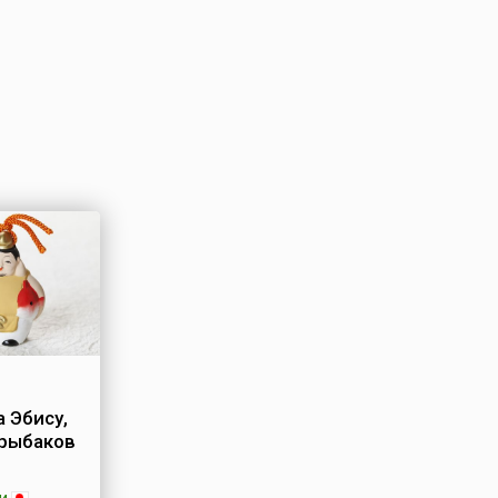
 Эбису,
 рыбаков