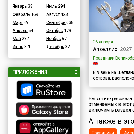
змеи, несомненно, 
Январь
38
Июль
294
одним из воплоще
Февраль
169
Август
428
мечты человека о 
в небо. История со
Март
49
Сентябрь
638
и развития бумажн
Апрель
54
Октябрь
179
змеев впечатляет 
Май
287
Ноябрь
67
протяженностью и
26 января
завораживает свое
Июнь
370
Декабрь
32
Апхеллио
2027
насыщенностью. П
неслучайно фестив
Праздники Великоб
бумажных змеев
проводятся во мно
ПРИЛОЖЕНИЯ
В 9 веке на Шетлан
странах мира и пр
острова, располож
и любит...
рядом с побережь
Шотландии, высад
викинги, открывши
Вы хотите рассказа
страницу в истории
отмечаемых в этот 
островов. Этому с
включим в раздел с
и посвящен знаме
традиционно шотл
А также в эт
праздник Апхеллио 
Up Helly Аa), прово
Праздники
Име