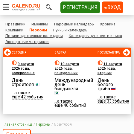
РЕГИСТРАЦИЯ
ВХОД
Праздники
Именины
Народный календарь
Хроника
Компании
Персоны
Лунный календарь
Производственные календари
Календарь путешественника
Экспертные материалы
СЕГОДНЯ
ЗАВТРА
ПОСЛЕЗАВТРА
9 августа
10 августа
11 августа
2026 года,
2026 года,
2026 года,
воскресенье
понедельник
вторник
День
Международный
День
строителя
день
белого
биодизеля
гриба
...а также
еще 42 события
...а также
...а также
еще 33 события
еще 40 событий
Главная страница
/
Персоны
/
6 сентября