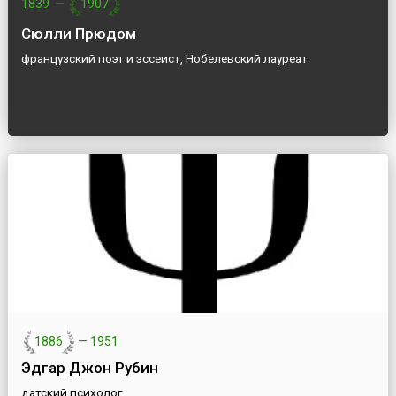
1839
—
1907
Сюлли Прюдом
французский поэт и эссеист, Нобелевский лауреат
1886
—
1951
Эдгар Джон Рубин
датский психолог