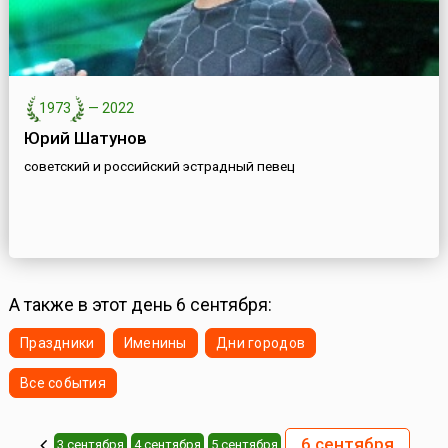
1973
—
2022
Юрий Шатунов
советский и российский эстрадный певец
А также в этот день 6 сентября:
Праздники
Именины
Дни городов
Все события
6 сентября
3 сентября
4 сентября
5 сентября