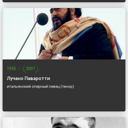
1935
—
2007
Лучано Паваротти
итальянский оперный певец (тенор)