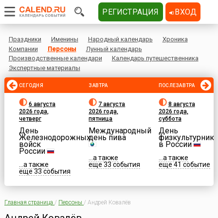
РЕГИСТРАЦИЯ
ВХОД
Праздники
Именины
Народный календарь
Хроника
Компании
Персоны
Лунный календарь
Производственные календари
Календарь путешественника
Экспертные материалы
СЕГОДНЯ
ЗАВТРА
ПОСЛЕЗАВТРА
6 августа
7 августа
8 августа
2026 года,
2026 года,
2026 года,
четверг
пятница
суббота
День
Международный
День
Железнодорожных
день пива
физкультурника
войск
в России
России
...а также
...а также
...а также
еще 33 события
еще 41 событие
еще 33 события
Главная страница
/
Персоны
/
Андрей Ковалёв