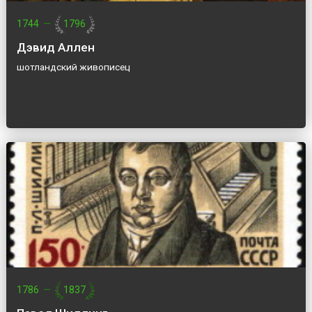
1744
—
1796
Дэвид Аллен
шотландский живописец
1786
—
1837