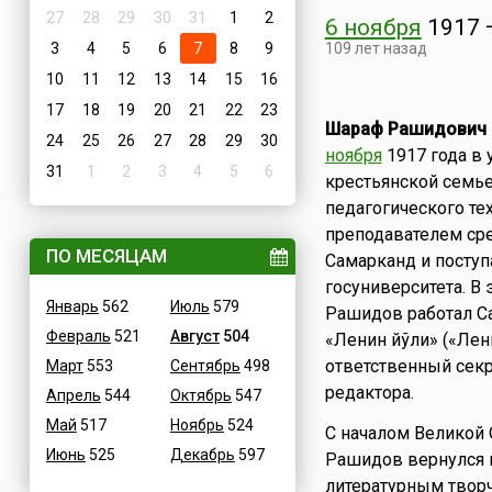
27
28
29
30
31
1
2
6 ноября
1917
3
4
5
6
7
8
9
109 лет назад
10
11
12
13
14
15
16
17
18
19
20
21
22
23
Шараф Рашидович
24
25
26
27
28
29
30
ноября
1917 года в 
31
1
2
3
4
5
6
крестьянской семье
педагогического те
преподавателем ср
ПО МЕСЯЦАМ
Самарканд и поступ
госуниверситета. В 
Январь
562
Июль
579
Рашидов работал С
Февраль
521
Август
504
«Ленин йўли» («Лени
ответственный секр
Март
553
Сентябрь
498
редактора.
Апрель
544
Октябрь
547
Май
517
Ноябрь
524
С началом Великой 
Июнь
525
Декабрь
597
Рашидов вернулся в
литературным творч