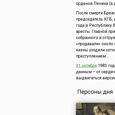
орденов Ленина (в 
После смерти Бреж
председатель КГБ, 
года в Республику 
аресты. Главной пр
собранного и отгру
«продавали» около 
казны уходили сотн
преступлением…
31 октября
1983 год
данным – от сердечн
выдвигаться версии
Персоны дня 7