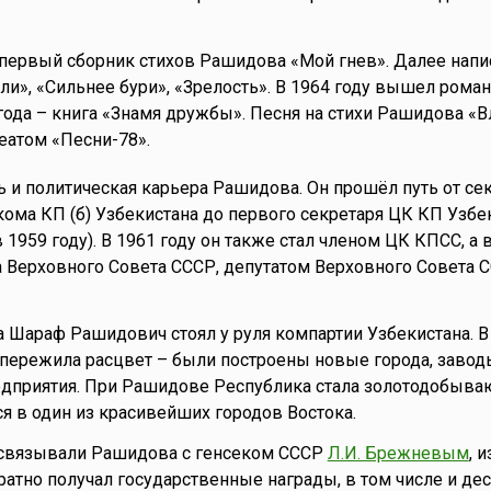
первый сборник стихов Рашидова «Мой гнев». Далее напи
ли», «Сильнее бури», «Зрелость». В 1964 году вышел рома
и года – книга «Знамя дружбы». Песня на стихи Рашидова «
еатом «Песни-78».
сь и политическая карьера Рашидова. Он прошёл путь от се
ома КП (б) Узбекистана до первого секретаря ЦК КП Узбе
 в 1959 году). В 1961 году он также стал членом ЦК КПСС, а 
Верховного Совета СССР, депутатом Верховного Совета С
а Шараф Рашидович стоял у руля компартии Узбекистана. В
пережила расцвет – были построены новые города, заводы
едприятия. При Рашидове Республика стала золотодобыва
я в один из красивейших городов Востока.
связывали Рашидова с генсеком СССР
Л.И. Брежневым
, и
ратно получал государственные награды, в том числе и дес