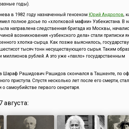
разные годы).
нева в 1982 году назначенный генсеком
Юрий Андропов
, 
имел полное досье по «хлопковой мафии» Узбекистана. В н
была направлена следственная бригада из Москвы, начали
ичиной возникновения «узбекского дела» стали приписки 
женного хлопка-сырца. Как позже выяснилось, государств
шестисот тысяч тонн несуществующего сырья. Таким образ
и миллионов рублей. А это уже «пахло» государственным
а Шараф Рашидович Рашидов скончался в Ташкенте, по 
ого приступа. Спустя несколько лет после его смерти, ста
 о самоубийстве первого секретаря.
 августа: