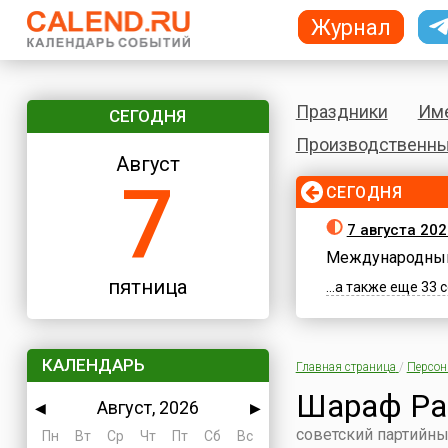
Журнал
Праздники
Им
СЕГОДНЯ
Производственны
Август
7
СЕГОДНЯ
7 августа 202
Международный
пятница
...а также еще 33
КАЛЕНДАРЬ
Главная страница
/
Персо
Шараф Р
Август, 2026
◀
▶
советский партийны
Пн
Вт
Ср
Чт
Пт
Сб
Вс