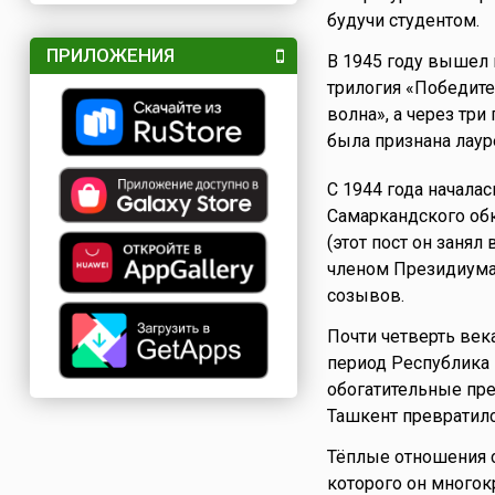
будучи студентом.
ПРИЛОЖЕНИЯ
В 1945 году вышел 
трилогия «Победите
волна», а через тр
была признана лаур
С 1944 года начала
Самаркандского обк
(этот пост он занял
членом Президиума 
созывов.
Почти четверть век
период Республика 
обогатительные пр
Ташкент превратилс
Тёплые отношения 
которого он многок