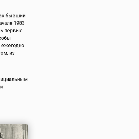
как бывший
ачале 1983
сь первые
якобы
у ежегодно
ом, из
официальным
ли