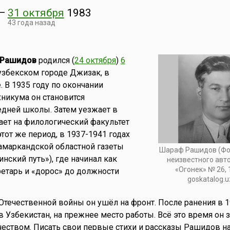
—
31 октября
1983
43 года назад
 Рашидов
родился (
24 октября
)
6
узбекском городе Джизак, в
. В 1935 году по окончании
хникума он становится
едней школы. Затем уезжает в
ает на филологический факультет
этот же период, в 1937-1941 годах
амаркандской областной газеты
Шараф Рашидов (Фот
нский путь»), где начинал как
неизвестного авт
«Огонек» № 26, 
етарь и «дорос» до должности
goskatalog.u
Отечественной войны он ушёл на фронт. После ранения в 1
 Узбекистан, на прежнее место работы. Всё это время он 
еством. Писать свои первые стихи и рассказы Рашидов н