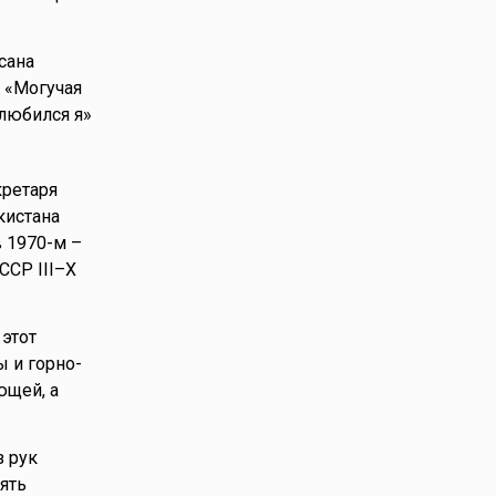
сана
н «Могучая
Влюбился я»
кретаря
кистана
в 1970-м –
ССР III–X
 этот
 и горно-
ющей, а
з рук
ять