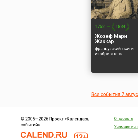
1752
—
1834
Жозеф Мари
Жаккар
французский ткач и
изобретатель
Все события 7 авгу
О проекте
© 2005—2026 Проект «Календарь
событий»
Условия исп