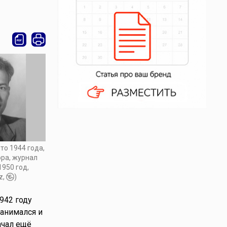
о 1944 года,
ора, журнал
1950 год,
z,
)
942 году
занимался и
ачал ещё