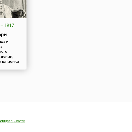
—
1917
ари
ца и
ка
кого
дения,
я шпионка
енциальности