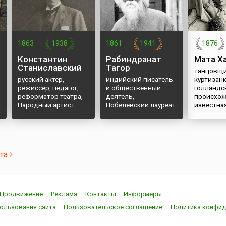
1863
—
1938
1861
—
1941
1876
Константин
Рабиндранат
Мата Х
Станиславский
Тагор
танцовщи
русский актер,
индийский писатель
куртизан
режиссер, педагог,
и общественный
голландс
реформатор театра,
деятель,
происхож
Народный артист
Нобелевский лауреат
известна
СССР
ста
Продвижение
Реклама
Контакты
Информеры
ользования сайта
Пользовательское соглашение
Политика конфид