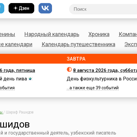
енины
Народный календарь
Хроника
Компа
е календари
Календарь путешественника
Эксп
ЗАВТРА
6 года, пятница
8 августа 2026 года, суббот
 день пива
День физкультурника в Росси
 события
...а также еще 39 событий
ны
/
Шараф Рашидов
ашидов
й и государственный деятель, узбекский писатель