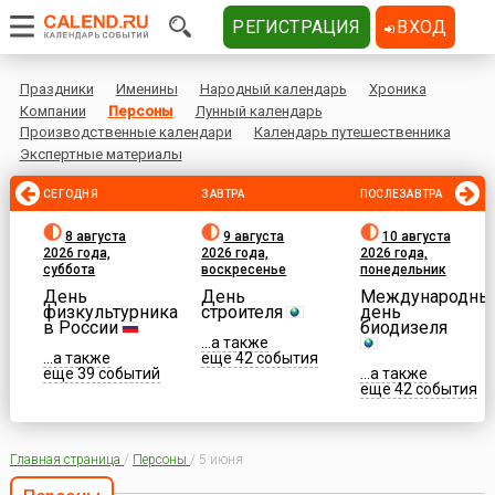
РЕГИСТРАЦИЯ
ВХОД
Праздники
Именины
Народный календарь
Хроника
Компании
Персоны
Лунный календарь
Производственные календари
Календарь путешественника
Экспертные материалы
СЕГОДНЯ
ЗАВТРА
ПОСЛЕЗАВТРА
8 августа
9 августа
10 августа
2026 года,
2026 года,
2026 года,
суббота
воскресенье
понедельник
День
День
Международны
физкультурника
строителя
день
в России
биодизеля
...а также
...а также
еще 42 события
еще 39 событий
...а также
еще 42 события
Главная страница
/
Персоны
/
5 июня