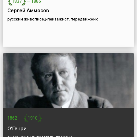
1837
—
1886
Сергей Аммосов
русский живописец-пейзажист, передвижник
1862
—
1910
О’Генри