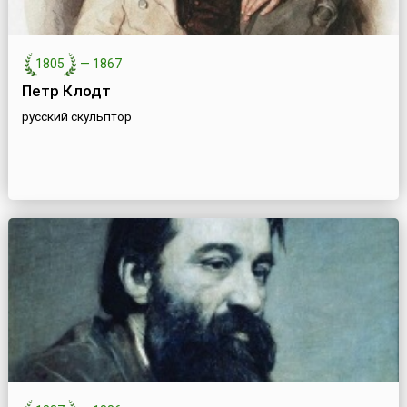
1805
—
1867
Петр Клодт
русский скульптор