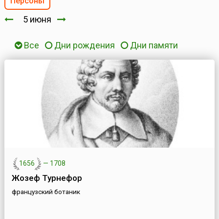
Персоны
5 июня
Все
Дни рождения
Дни памяти
1656
—
1708
Жозеф Турнефор
французский ботаник