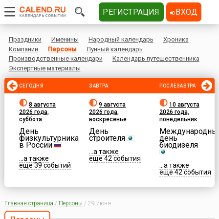
РЕГИСТРАЦИЯ
ВХОД
Праздники
Именины
Народный календарь
Хроника
Компании
Персоны
Лунный календарь
Производственные календари
Календарь путешественника
Экспертные материалы
СЕГОДНЯ
ЗАВТРА
ПОСЛЕЗАВТРА
8 августа
9 августа
10 августа
2026 года,
2026 года,
2026 года,
суббота
воскресенье
понедельник
День
День
Международны
физкультурника
строителя
день
в России
биодизеля
...а также
...а также
еще 42 события
еще 39 событий
...а также
еще 42 события
Главная страница
/
Персоны
/
29 июня