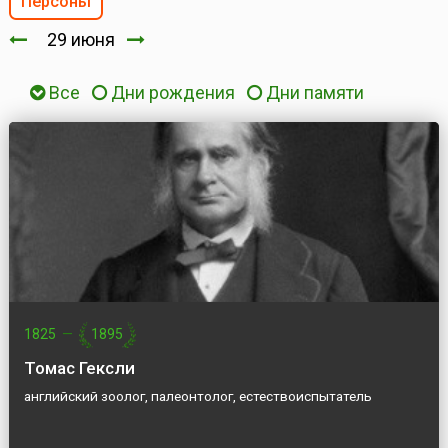
Персоны
29 июня
Все
Дни рождения
Дни памяти
1825
—
1895
Томас Гексли
английский зоолог, палеонтолог, естествоиспытатель