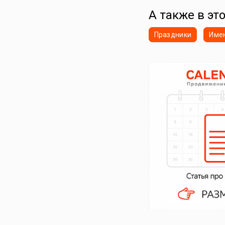
А также в эт
Праздники
Име