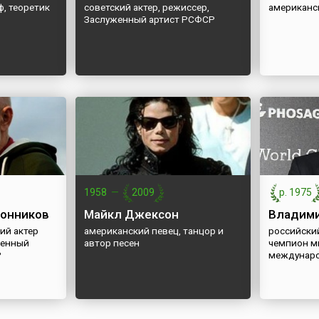
, теоретик
советский актер, режиссер,
американс
Заслуженный артист РСФСР
1958
—
2009
р. 1975
онников
Майкл Джексон
Владими
ий актер
американский певец, танцор и
российский
женный
автор песен
чемпион м
Р
междунаро