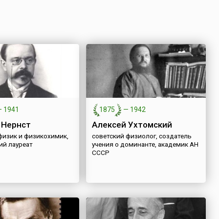
—
1941
1875
—
1942
 Нернст
Алексей Ухтомский
физик и физикохимик,
советский физиолог, создатель
ий лауреат
учения о доминанте, академик АН
СССР