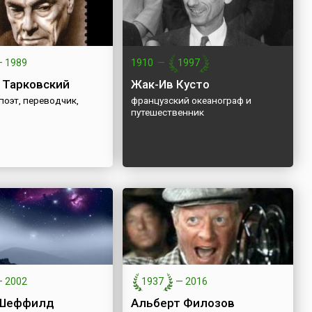
—
1989
1910
—
1997
 Тарковский
Жак-Ив Кусто
поэт, переводчик,
французский океанограф и
путешественник
—
2002
1937
—
2016
 Шеффилд
Альберт Филозов