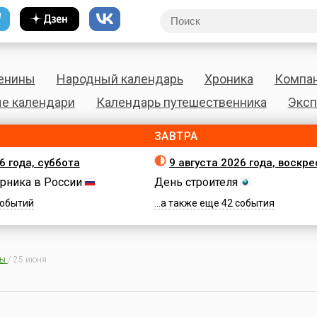
енины
Народный календарь
Хроника
Компа
е календари
Календарь путешественника
Эксп
ЗАВТРА
6 года, суббота
9 августа 2026 года, воскр
рника в России
День строителя
 событий
...а также еще 42 события
ны
/
25 июня