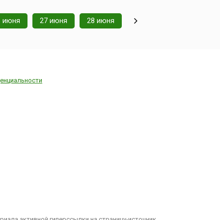
6 июня
27 июня
28 июня
енциальности
иала активной гиперссылки на страницу-источник.