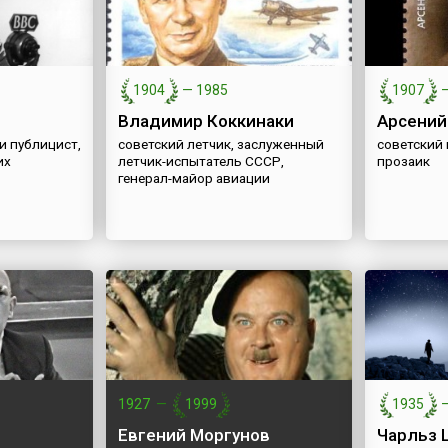
1904
—
1985
1907
Владимир Коккинаки
Арсений
и публицист,
советский летчик, заслуженный
советский 
их
летчик-испытатель СССР,
прозаик
генерал-майор авиации
1927
—
1999
1935
Евгений Моргунов
Чарльз