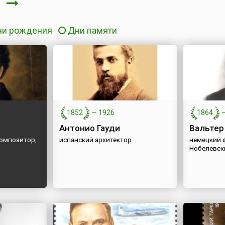
я
ни рождения
Дни памяти
1852
—
1926
1864
Антонио Гауди
Вальтер
композитор,
испанский архитектор
немецкий 
Нобелевск