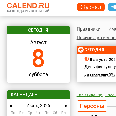
Журнал
Праздники
Им
СЕГОДНЯ
Производственны
Август
8
СЕГОДНЯ
8 августа 202
День физкульту
суббота
...а также еще 39
КАЛЕНДАРЬ
Главная страница
/
Персо
Июнь, 2026
Персоны
◀
▶
Пн
Вт
Ср
Чт
Пт
Сб
Вс