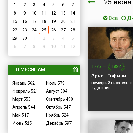
25 июн
1
2
3
4
5
6
7
8
9
10
11
12
13
14
Все
Д
15
16
17
18
19
20
21
22
23
24
25
26
27
28
29
30
1
2
3
4
5
6
7
8
9
10
11
12
1776
—
1822
ПО МЕСЯЦАМ
Эрнст Гофман
немецкий писатель, 
Январь
562
Июль
579
художник
Февраль
521
Август
504
Март
553
Сентябрь
498
Апрель
544
Октябрь
547
Май
517
Ноябрь
524
Июнь
525
Декабрь
597