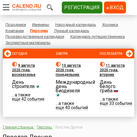
РЕГИСТРАЦИЯ
ВХОД
Праздники
Именины
Народный календарь
Хроника
Компании
Персоны
Лунный календарь
Производственные календари
Календарь путешественника
Экспертные материалы
СЕГОДНЯ
ЗАВТРА
ПОСЛЕЗАВТРА
9 августа
10 августа
11 августа
2026 года,
2026 года,
2026 года,
воскресенье
понедельник
вторник
День
Международный
День
строителя
день
белого
биодизеля
гриба
...а также
еще 42 события
...а также
...а также
еще 33 события
еще 40 событий
Главная страница
/
Персоны
/
Ярослав Дронов