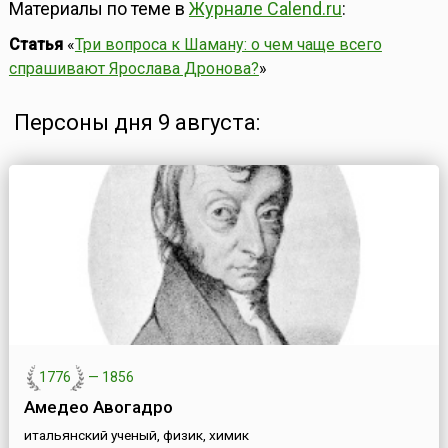
Материалы по теме в
Журнале Calend.ru
:
Статья
«
Три вопроса к Шаману: о чем чаще всего
спрашивают Ярослава Дронова?
»
Персоны дня 9 августа:
1776
—
1856
Амедео Авогадро
итальянский ученый, физик, химик