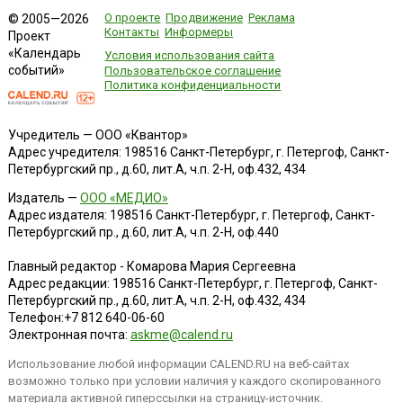
О проекте
Продвижение
Реклама
© 2005—2026
Контакты
Информеры
Проект
«Календарь
Условия использования сайта
событий»
Пользовательское соглашение
Политика конфиденциальности
Учредитель — ООО «Квантор»
Адрес учредителя: 198516 Санкт-Петербург, г. Петергоф, Санкт-
Петербургский пр., д.60, лит.А, ч.п. 2-Н, оф.432, 434
Издатель —
ООО «МЕДИО»
Адрес издателя: 198516 Санкт-Петербург, г. Петергоф, Санкт-
Петербургский пр., д.60, лит.А, ч.п. 2-Н, оф.440
Главный редактор - Комарова Мария Сергеевна
Адрес редакции:
198516
Санкт-Петербург, г. Петергоф
,
Санкт-
Петербургский пр., д.60, лит.А, ч.п. 2-Н, оф.432, 434
Телефон:
+7 812 640-06-60
Электронная почта:
askme@calend.ru
Использование любой информации CALEND.RU на веб-сайтах
возможно только при условии наличия у каждого скопированного
материала активной гиперссылки на страницу-источник.