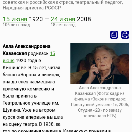
советская и российская актриса, театральный педагог,
Народная артистка РСФСР
15 июня
1920
—
24 июня
2008
106 лет назад
18 лет назад
Алла Александровна
Казанская
родилась
15
июня
1920 года в
Кишинёве. В 15 лет, читая
басню «Ворона и лисица»,
она до слез насмешила
Алла Александровна
приемную комиссию и
Казанская (Фото: кадр из
была принята в
фильма «Закон и порядок:
Театральное училище им.
Преступный умысел -1», 2006,
Щукина. Уже на втором
Студия «2В» по заказу
телеканала НТВ)
курсе она впервые вышла
на сцену театра. В 1938, за
год до окончания училища, Казанскую приняли в