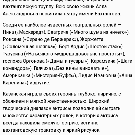
вахтанговскую труппу. Всю свою жизнь Алла
Александровна посвятила театру имени Вахтангова.
Среди ее наиболее известных театральных ролей —
Нина («Маскарад»), Беатриче («Много шума из ничего»),
Роксана («Сирано де Бержерак»), Жоржетта
(«Соломенная шляпка»), Берт Ардис («Шестой этаж»),
Турусина («На всякого мудреца довольно простоты»),
госпожа Оргонова («Дамы и гусары»), Карамзина («Шаги
командора»), Галчиха («Без вины виноватые»),
Американка («Мистерия-Буфф»), Лидия Ивановна («Анна
Каренина») и другие.
Казанская играла своих героинь глубоко, лирично, с
обаянием и мягкой женственностью. Широкий
творческий диапазон актрисы позволил ей сыграть
множество характерных ролей, в которых актриса
всегда находила смелую, острую, истинно
вахтанговскую трактовку и яркий рисунок.