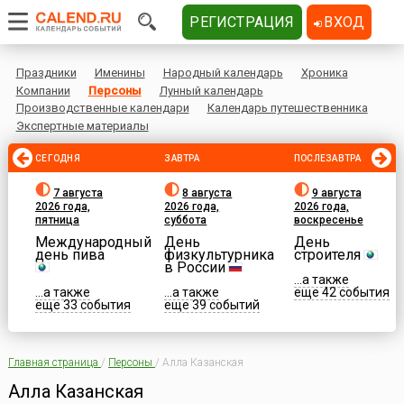
РЕГИСТРАЦИЯ
ВХОД
Праздники
Именины
Народный календарь
Хроника
Компании
Персоны
Лунный календарь
Производственные календари
Календарь путешественника
Экспертные материалы
СЕГОДНЯ
ЗАВТРА
ПОСЛЕЗАВТРА
7 августа
8 августа
9 августа
2026 года,
2026 года,
2026 года,
пятница
суббота
воскресенье
Международный
День
День
день пива
физкультурника
строителя
в России
...а также
...а также
...а также
еще 42 события
еще 33 события
еще 39 событий
Главная страница
/
Персоны
/
Алла Казанская
Алла Казанская