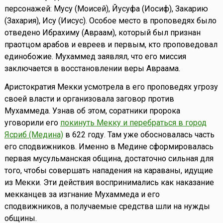
персонажей: Мусу (Моисей), Йусуфа (Иосиф), Закарию
(Захария), Ису (Иисус). Особое место в проповедях было
отведено Ибрахиму (Авраам), который был признан
праотцом арабов и евреев и первым, кто проповедовал
единобожие. Мухаммед заявлял, что его миссия
заключается в восстановлении веры Авраама.
Аристократия Мекки усмотрела в его проповедях угрозу
своей власти и организовала заговор против
Мухаммеда. Узнав об этом, соратники пророка
уговорили его
покинуть Мекку и перебраться в город
Ясриб (Медина)
в 622 году. Там уже обосновалась часть
его сподвижников. Именно в Медине сформировалась
первая мусульманская община, достаточно сильная для
того, чтобы совершать нападения на караваны, идущие
из Мекки. Эти действия воспринимались как наказание
мекканцев за изгнание Мухаммеда и его
сподвижников, а получаемые средства шли на нужды
общины.