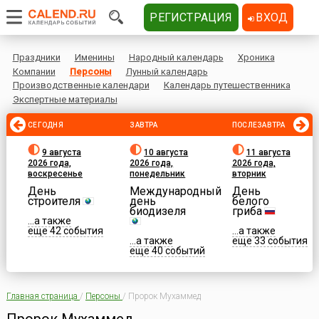
РЕГИСТРАЦИЯ
ВХОД
Праздники
Именины
Народный календарь
Хроника
Компании
Персоны
Лунный календарь
Производственные календари
Календарь путешественника
Экспертные материалы
СЕГОДНЯ
ЗАВТРА
ПОСЛЕЗАВТРА
9 августа
10 августа
11 августа
2026 года,
2026 года,
2026 года,
воскресенье
понедельник
вторник
День
Международный
День
строителя
день
белого
биодизеля
гриба
...а также
еще 42 события
...а также
...а также
еще 33 события
еще 40 событий
Главная страница
/
Персоны
/
Пророк Мухаммед