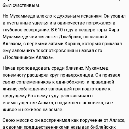
был счастливым.
Но Мухаммеда влекло к духовным исканиям. Он уходил
в пустынные ущелья и в одиночестве погружался в
глубокое созерцание. В 610 году в пещере горы Хира
Мухаммеду явился ангел Джабраил, посланный
Аллахом, с первыми аятами Корана, который приказал
ему запомнить текст откровения и назвал его
«Посланником Аллаха».
Начав проповедовать среди близких, Мухаммед
понемногу расширял круг приверженцев. Он призвал
своих соплеменников к единобожию, к праведной
жизни, соблюдению заповедей при подготовке к
грядущему божьему суду, рассказывал о
всемогуществе Аллаха, создавшего человека, все
живое и неживое на земле.
Свою миссию он воспринимал как поручение от Аллаха,
а своими предшественниками называл библейских