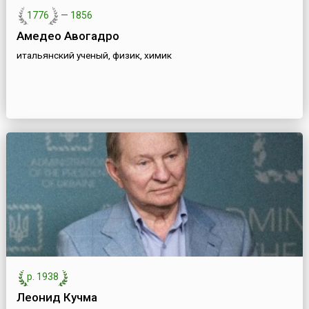
1776
—
1856
Амедео Авогадро
итальянский ученый, физик, химик
р. 1938
Леонид Кучма