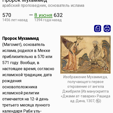
Пророк Мухаммед
арабский проповедник, основатель ислама
570
—
8 июня
632
1456 лет назад
1394 года назад
Пророк Мухаммед
(Магомет), основатель
ислама, родился в Мекке
приблизительно в 570 или
571 году. Вообще, в
настоящее время, согласно
исламской традиции, дата
Изображение Мухаммеда,
рождения
получающего первое
откровение от ангела
основоположника
Джибриля (Из манускрипта
исламской религии
«Джами ат-таварих» Рашида
отмечается на 12-й день
ад-Дина, 1307,
)
третьего месяца лунного
календаря Раби уль-