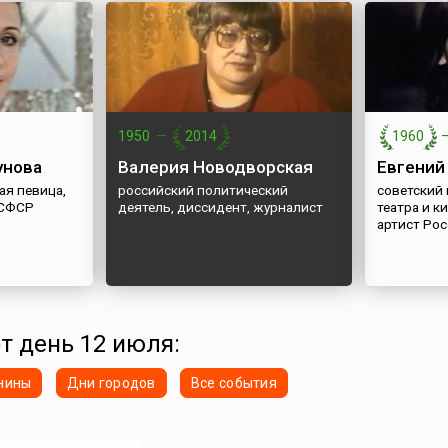
1950
—
2014
1960
унова
Валерия Новодворская
Евгений
ая певица,
российский политический
советский 
РСФСР
деятель, диссидент, журналист
театра и к
артист Ро
от день 12 июля:
нины
Дни городов
Все события