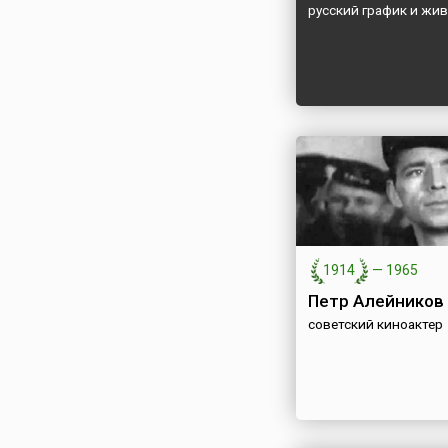
русский график и жи
1914
—
1965
Петр Алейников
советский киноактер