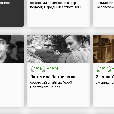
вописец
советский режиссер и актер,
чилийский 
педагог, Народный артист СССР
Нобелевск
1916
—
1974
1917
Людмила Павличенко
Эндрю У
советский снайпер, Герой
американс
Советского Союза