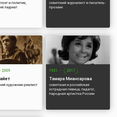
поэт и политик,
советский журналист и писатель-
ий лауреат
прозаик
—
2009
1931
—
2017
айет
Тамара Миансарова
кий художник-реалист
советская и российская
эстрадная певица, педагог,
Народная артистка России