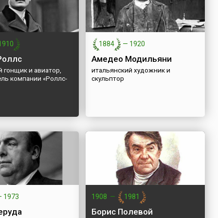
1910
1884
—
1920
Роллс
Амедео Модильяни
 гонщик и авиатор,
итальянский художник и
ель компании «Роллс-
скульптор
—
1973
1908
—
1981
еруда
Борис Полевой