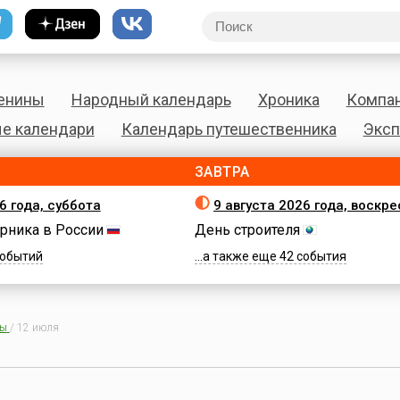
енины
Народный календарь
Хроника
Компа
е календари
Календарь путешественника
Эксп
ЗАВТРА
6 года, суббота
9 августа 2026 года, воскр
рника в России
День строителя
 событий
...а также еще 42 события
ны
/
12 июля