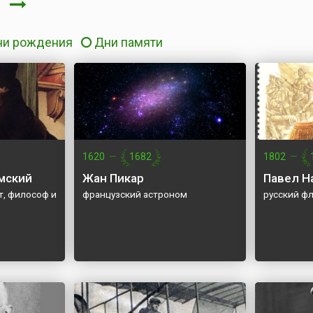
я
ни рождения
Дни памяти
1620
—
1682
1802
—
мский
Жан Пикар
Павел Н
т, философ и
французский астроном
русский ф