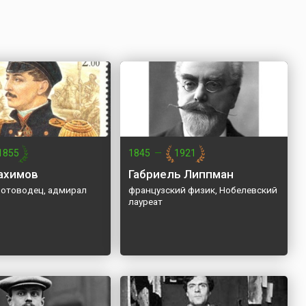
1855
1845
—
1921
ахимов
Габриель Липпман
лотоводец, адмирал
французский физик, Нобелевский
лауреат