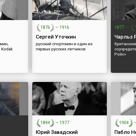
1876
—
1916
1877
—
Сергей Уточкин
Чарльз 
мен,
русский спортсмен и один из
британский
 Kodak
первых русских летчиков
соучредит
Ройс»
1894
—
1977
1904
Юрий Завадский
Пабло Н