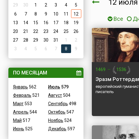
12 июл
29
30
1
2
3
4
5
6
7
8
9
10
11
12
Все
Д
13
14
15
16
17
18
19
20
21
22
23
24
25
26
27
28
29
30
31
1
2
3
4
5
6
7
8
9
1469
—
1536
ПО МЕСЯЦАМ
Эразм Роттерда
европейский гуманис
Январь
562
Июль
579
писатель
Февраль
521
Август
504
Март
553
Сентябрь
498
Апрель
544
Октябрь
547
Май
517
Ноябрь
524
Июнь
525
Декабрь
597