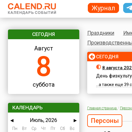
Журнал
Праздники
Им
СЕГОДНЯ
Производственны
Август
8
СЕГОДНЯ
8 августа 202
День физкульту
суббота
...а также еще 39
КАЛЕНДАРЬ
Главная страница
/
Персо
Июль, 2026
Персоны
◀
▶
Пн
Вт
Ср
Чт
Пт
Сб
Вс