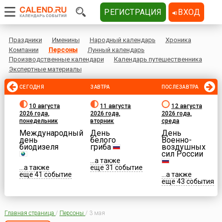
РЕГИСТРАЦИЯ
ВХОД
Праздники
Именины
Народный календарь
Хроника
Компании
Персоны
Лунный календарь
Производственные календари
Календарь путешественника
Экспертные материалы
СЕГОДНЯ
ЗАВТРА
ПОСЛЕЗАВТРА
10 августа
11 августа
12 августа
2026 года,
2026 года,
2026 года,
понедельник
вторник
среда
Международный
День
День
день
белого
Военно-
биодизеля
гриба
воздушных
сил России
...а также
...а также
еще 31 событие
еще 41 событие
...а также
еще 43 события
Главная страница
/
Персоны
/
3 мая