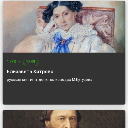
1783
—
1839
Елизавета Хитрово
русская княгиня, дочь полководца М.Кутузова