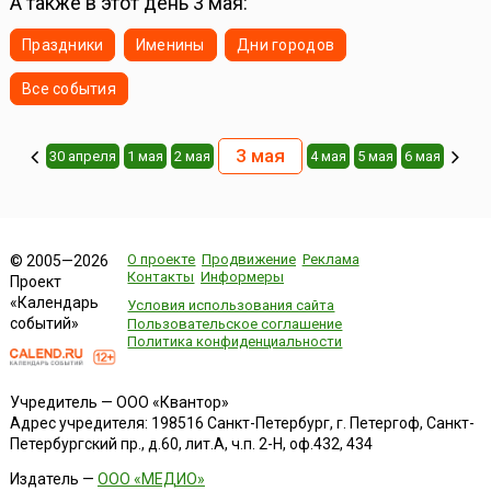
А также в этот день 3 мая:
Праздники
Именины
Дни городов
Все события
3 мая
30 апреля
1 мая
2 мая
4 мая
5 мая
6 мая
О проекте
Продвижение
Реклама
© 2005—2026
Контакты
Информеры
Проект
«Календарь
Условия использования сайта
событий»
Пользовательское соглашение
Политика конфиденциальности
Учредитель — ООО «Квантор»
Адрес учредителя: 198516 Санкт-Петербург, г. Петергоф, Санкт-
Петербургский пр., д.60, лит.А, ч.п. 2-Н, оф.432, 434
Издатель —
ООО «МЕДИО»