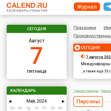
Журнал
Праздники
Им
СЕГОДНЯ
Производственны
Август
7
СЕГОДНЯ
7 августа 202
Международный
пятница
...а также еще 33
КАЛЕНДАРЬ
Главная страница
/
Персо
Май, 2024
Персоны
◀
▶
Пн
Вт
Ср
Чт
Пт
Сб
Вс