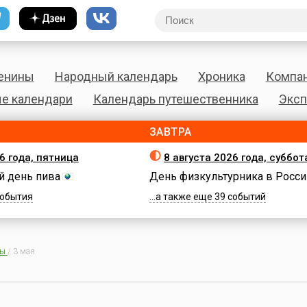
енины
Народный календарь
Хроника
Компа
е календари
Календарь путешественника
Эксп
ЗАВТРА
6 года, пятница
8 августа 2026 года, суббот
 день пива
День физкультурника в Росси
 события
...а также еще 39 событий
ны
/
3 мая