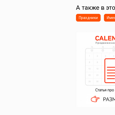
А также в это
Праздники
Име