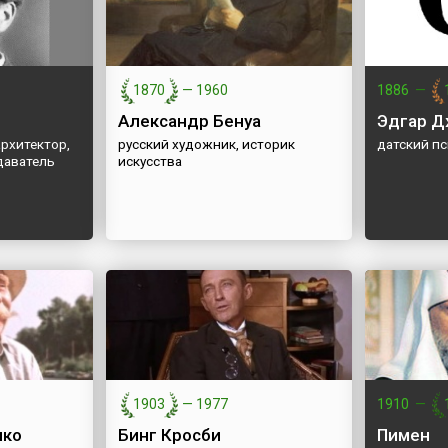
1870
—
1960
1886
—
Александр Бенуа
Эдгар Д
архитектор,
русский художник, историк
датский п
даватель
искусства
1903
—
1977
1910
—
нко
Бинг Кросби
Пимен