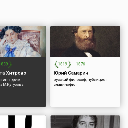
1839
1819
—
1876
та Хитрово
Юрий Самарин
ягиня, дочь
русский философ, публицист-
а М.Кутузова
славянофил