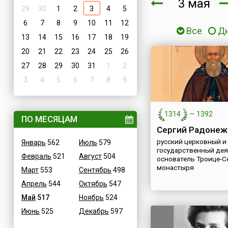
3 мая
29
30
1
2
3
4
5
6
7
8
9
10
11
12
Все
Д
13
14
15
16
17
18
19
20
21
22
23
24
25
26
27
28
29
30
31
1
2
3
4
5
6
7
8
9
1314
—
1392
ПО МЕСЯЦАМ
Сергий Радонеж
русский церковный и
Январь
562
Июль
579
государственный дея
Февраль
521
Август
504
основатель Троице-С
монастыря
Март
553
Сентябрь
498
Апрель
544
Октябрь
547
Май
517
Ноябрь
524
Июнь
525
Декабрь
597