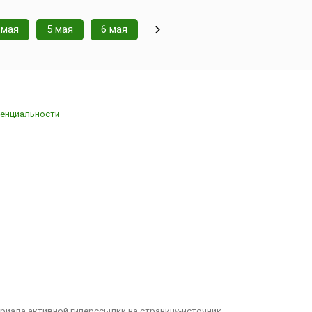
 мая
5 мая
6 мая
енциальности
иала активной гиперссылки на страницу-источник.