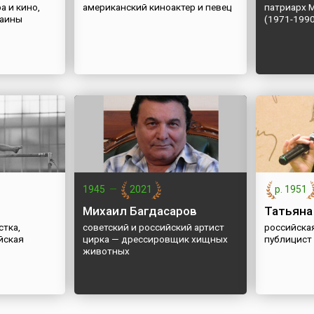
а и кино,
американский киноактер и певец
патриарх М
раины
(1971-199
1945
—
2021
р. 1951
Михаил Багдасаров
Татьяна
стка,
советский и российский артист
российска
йская
цирка — дрессировщик хищных
публицист
животных