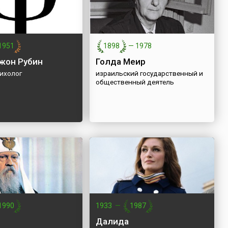
1951
1898
—
1978
жон Рубин
Голда Меир
сихолог
израильский государственный и
общественный деятель
1990
1933
—
1987
Далида