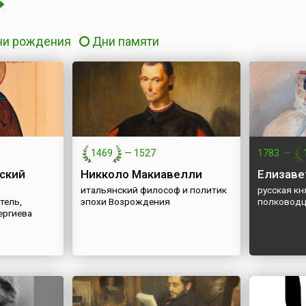
ни рождения
Дни памяти
1469
—
1527
1783
—
ский
Никколо Макиавелли
Елизаве
итальянский философ и политик
русская кн
тель,
эпохи Возрождения
полководц
ергиева