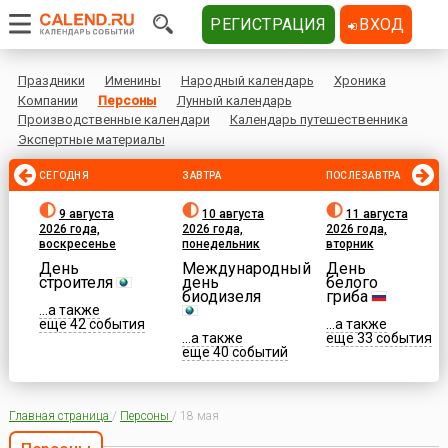
РЕГИСТРАЦИЯ
ВХОД
Праздники
Именины
Народный календарь
Хроника
Компании
Персоны
Лунный календарь
Производственные календари
Календарь путешественника
Экспертные материалы
СЕГОДНЯ
ЗАВТРА
ПОСЛЕЗАВТРА
9 августа
10 августа
11 августа
2026 года,
2026 года,
2026 года,
воскресенье
понедельник
вторник
День
Международный
День
строителя
день
белого
биодизеля
гриба
...а также
еще 42 события
...а также
...а также
еще 33 события
еще 40 событий
Главная страница
/
Персоны
/
18 мая