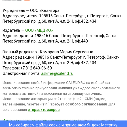
Учредитель — ООО «Квантор»
Адрес учредителя: 198516 Санкт-Петербург, г. Петергоф, Санкт-
Петербургский пр., д.60, лит.А, ч.п. 2-Н, оф.432, 434
Издатель —
ООО «МЕДИО»
Адрес издателя: 198516 Санкт-Петербург, г. Петергоф, Санкт-
Петербургский пр., д.60, лит.А, ч.п. 2-Н, оф.440
Главный редактор - Комарова Мария Сергеевна
Адрес редакции:
198516
Санкт-Петербург, г. Петергоф
,
Санкт-
Петербургский пр., д.60, лит.А, ч.п. 2-Н, оф.432, 434
Телефон:
+7 812 640-06-60
Электронная почта:
askme@calend.ru
Использование любой информации CALEND.RU на веб-сайтах
возможно только при условии наличия у каждого скопированного
материала активной гиперссылки на страницу-источник.
Использование информации сайта в оффлайн-СМИ (радио,
телевидение, газеты и т.п.) требует
особого согласования
. Для
согласования
отправьте запрос
.
Изменить настройки конфиденциальности
(только для жителей
Мы собираем файлы cookie и применяем
Яндекс.Метрику
.
EEA).