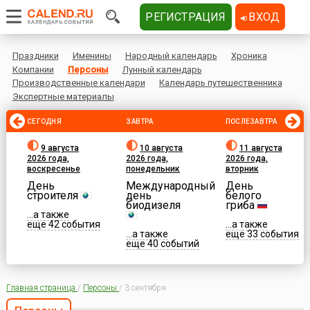
РЕГИСТРАЦИЯ
ВХОД
Праздники
Именины
Народный календарь
Хроника
Компании
Персоны
Лунный календарь
Производственные календари
Календарь путешественника
Экспертные материалы
СЕГОДНЯ
ЗАВТРА
ПОСЛЕЗАВТРА
9 августа
10 августа
11 августа
2026 года,
2026 года,
2026 года,
воскресенье
понедельник
вторник
День
Международный
День
строителя
день
белого
биодизеля
гриба
...а также
еще 42 события
...а также
...а также
еще 33 события
еще 40 событий
Главная страница
/
Персоны
/
3 сентября