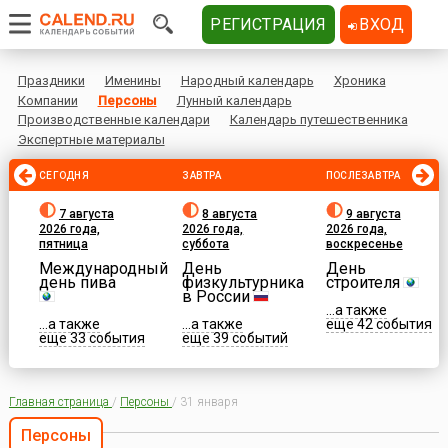
РЕГИСТРАЦИЯ
ВХОД
Праздники
Именины
Народный календарь
Хроника
Компании
Персоны
Лунный календарь
Производственные календари
Календарь путешественника
Экспертные материалы
СЕГОДНЯ
ЗАВТРА
ПОСЛЕЗАВТРА
7 августа
8 августа
9 августа
2026 года,
2026 года,
2026 года,
пятница
суббота
воскресенье
Международный
День
День
день пива
физкультурника
строителя
в России
...а также
...а также
...а также
еще 42 события
еще 33 события
еще 39 событий
Главная страница
/
Персоны
/
31 января
Персоны