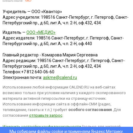
Учредитель — ООО «Квантор»
Адрес учредителя: 198516 Санкт-Петербург, г. Петергоф, Санкт-
Петербургский пр., д.60, лит.А, ч.п. 2-Н, оф.432, 434
Издатель —
ООО «МЕДИО»
Адрес издателя: 198516 Санкт-Петербург, г. Петергоф, Санкт-
Петербургский пр., д.60, лит.А, ч.п. 2-Н, оф.440
Главный редактор - Комарова Мария Сергеевна
Адрес редакции:
198516
Санкт-Петербург, г. Петергоф
,
Санкт-
Петербургский пр., д.60, лит.А, ч.п. 2-Н, оф.432, 434
Телефон:
+7 812 640-06-60
Электронная почта:
askme@calend.ru
Использование любой информации CALEND.RU на веб-сайтах
возможно только при условии наличия у каждого скопированного
материала активной гиперссылки на страницу-источник.
Использование информации сайта в оффлайн-СМИ (радио,
телевидение, газеты и т.п.) требует
особого согласования
. Для
согласования
отправьте запрос
.
Изменить настройки конфиденциальности
(только для жителей
Мы собираем файлы cookie и применяем
Яндекс.Метрику
.
EEA).