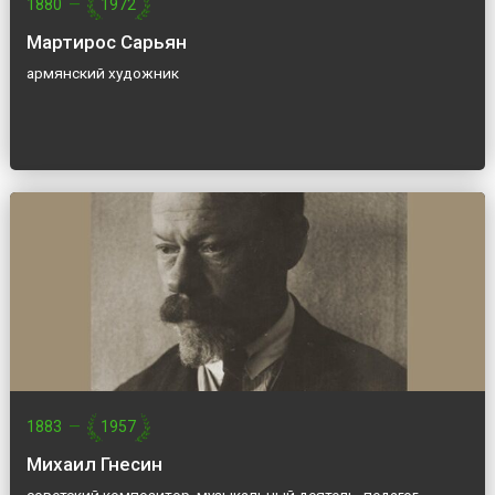
1880
—
1972
Мартирос Сарьян
армянский художник
1883
—
1957
Михаил Гнесин