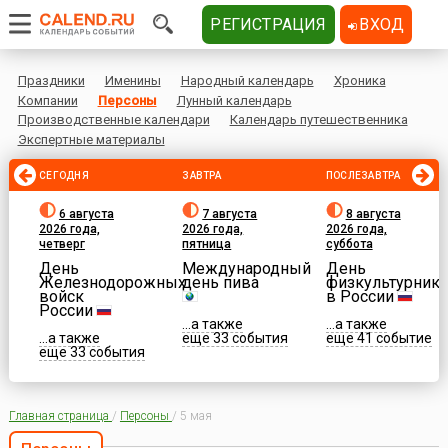
РЕГИСТРАЦИЯ
ВХОД
Праздники
Именины
Народный календарь
Хроника
Компании
Персоны
Лунный календарь
Производственные календари
Календарь путешественника
Экспертные материалы
СЕГОДНЯ
ЗАВТРА
ПОСЛЕЗАВТРА
6 августа
7 августа
8 августа
2026 года,
2026 года,
2026 года,
четверг
пятница
суббота
День
Международный
День
Железнодорожных
день пива
физкультурника
войск
в России
России
...а также
...а также
...а также
еще 33 события
еще 41 событие
еще 33 события
Главная страница
/
Персоны
/
5 мая