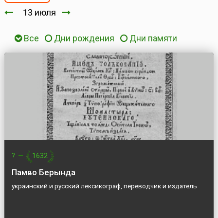
13 июля
Все
Дни рождения
Дни памяти
?
—
1632
Памво Берында
украинский и русский лексикограф, переводчик и издатель