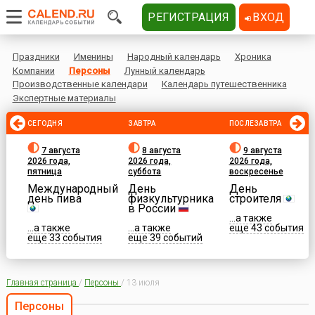
РЕГИСТРАЦИЯ
ВХОД
Праздники
Именины
Народный календарь
Хроника
Компании
Персоны
Лунный календарь
Производственные календари
Календарь путешественника
Экспертные материалы
СЕГОДНЯ
ЗАВТРА
ПОСЛЕЗАВТРА
7 августа
8 августа
9 августа
2026 года,
2026 года,
2026 года,
пятница
суббота
воскресенье
Международный
День
День
день пива
физкультурника
строителя
в России
...а также
...а также
...а также
еще 43 события
еще 33 события
еще 39 событий
Главная страница
/
Персоны
/
13 июля
Персоны