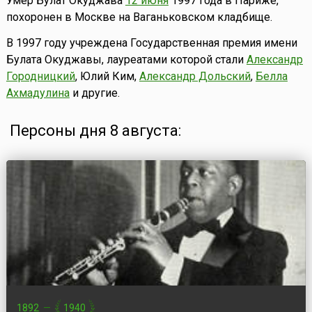
Умер Булат Окуджава
12 июня
1997 года в Париже,
похоронен в Москве на Ваганьковском кладбище.
В 1997 году учреждена Государственная премия имени
Булата Окуджавы, лауреатами которой стали
Александр
Городницкий
, Юлий Ким,
Александр Дольский
,
Белла
Ахмадулина
и другие.
Персоны дня 8 августа:
1892
—
1940