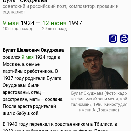
Булат Окуджава
советский и российский поэт, композитор, прозаик и
сценарист
9 мая
1924
—
12 июня
1997
102 года назад
29 лет назад
Булат Шалвович Окуджава
родился
9 мая
1924 года в
Москве, в семье
партийных работников. В
1937 году родители Булата
Окуджавы были
арестованы, отец –
Булат Окуджава (Фото: кадр
расстрелян, мать – сослана.
из фильма «Храни меня, мой
талисман», 1986, Киностудия
После ареста родителей
имени А. Довженко)
жил с бабушкой.
В 1940 году переехал к родственникам в Тбилиси, в