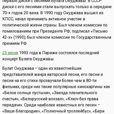
первые диски с песнями Булата Окуджавы. В СССР
диски с его песнями стали выпускать только в середине
70-х годов 20 века. В 1990 году Окуджава вышел из
КПСС, начал принимать активное участие в
политической жизни страны. Был членом комиссии по
помилованиям при Президенте РФ; подписал «Письмо
42-х» (1993); был членом комиссии по Государственным
премиям РФ.
23 июня
1993 года в Париже состоялся последний
концерт Булата Окуджавы.
Булат Окуджава – один из известнейших
представителей жанра авторской песни, его песни и
песни на его стихи прозвучали более чем в 80-ти
фильмах, среди них такие популярные кинокартины как
«Белое солнце пустыни», «Звезда пленительного
счастья», «Белорусский вокзал», «Ключ без права
передачи». Среди наиболее известных его песен –
«Ваше благородие», «Полночный троллейбус», «Бери