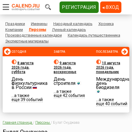
РЕГИСТРАЦИЯ
ВХОД
Праздники
Именины
Народный календарь
Хроника
Компании
Персоны
Лунный календарь
Производственные календари
Календарь путешественника
Экспертные материалы
СЕГОДНЯ
ЗАВТРА
ПОСЛЕЗАВТРА
8 августа
9 августа
10 августа
2026 года,
2026 года,
2026 года,
суббота
воскресенье
понедельник
День
День
Международны
физкультурника
строителя
день
в России
биодизеля
...а также
...а также
еще 42 события
еще 39 событий
...а также
еще 40 событий
Главная страница
/
Персоны
/
Булат Окуджава