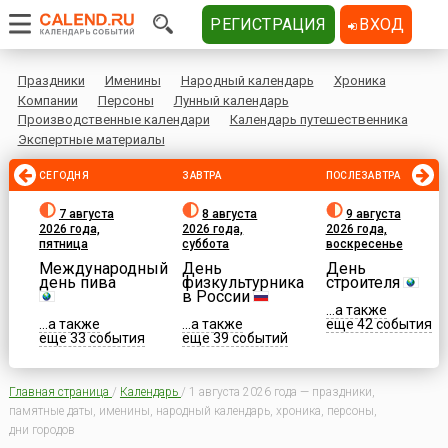
РЕГИСТРАЦИЯ
ВХОД
Праздники
Именины
Народный календарь
Хроника
Компании
Персоны
Лунный календарь
Производственные календари
Календарь путешественника
Экспертные материалы
СЕГОДНЯ
ЗАВТРА
ПОСЛЕЗАВТРА
7 августа
8 августа
9 августа
2026 года,
2026 года,
2026 года,
пятница
суббота
воскресенье
Международный
День
День
день пива
физкультурника
строителя
в России
...а также
...а также
...а также
еще 42 события
еще 33 события
еще 39 событий
Главная страница
/
Календарь
/
1 августа 2026 года — праздники,
памятные даты, именины, народный календарь, хроника, персоны,
дни городов