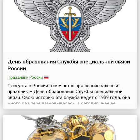
подразделениям тыла ВС России, ведёт ещё с 1998
года, когда был утверждён Приказом Минист...
День образования Службы специальной связи
России
Праздники России
1 августа в России отмечается профессиональный
праздник – День образования Службы специальной
связи. Свою историю эта служба ведет с 1939 года, она
много раз переименовывалась, а сегодняшнее ее
название – Федеральное государственное унитарное
предприятие «Главный центр специальной связи» (ФГУП
ГЦСС).Днем создания ФГУП ГЦСС является 1 августа
1939 года. Именно в этот день начала свою работу Слу...