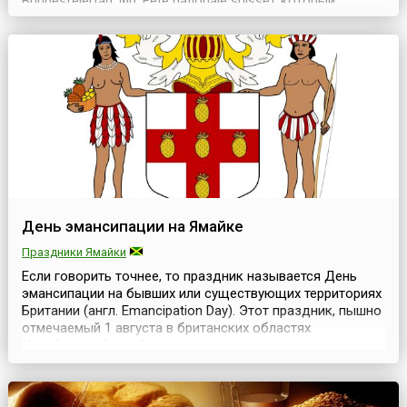
Bundesfeiertag, фр. Fête nationale suisse), который
празднуют ежегодно 1 августа. Он установлен в память
события, которое произошло в этот день в 1291 году,
когда три лесных кантона (кантон — отдельное
государство, с самостоятельным народным собранием и
исполнит...
День эмансипации на Ямайке
Праздники Ямайки
Если говорить точнее, то праздник называется День
эмансипации на бывших или существующих территориях
Британии (англ. Emancipation Day). Этот праздник, пышно
отмечаемый 1 августа в британских областях
Карибского бассейна, является в этих странах
официальным выходным днем.Ямайка — одна из стран,
отмечающих День эмансипации. Более 160 лет страна
желала обрести свободу от рабства и стать независим...