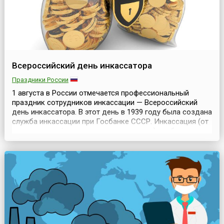
Всероссийский день инкассатора
Праздники России
1 августа в России отмечается профессиональный
праздник сотрудников инкассации — Всероссийский
день инкассатора. В этот день в 1939 году была создана
служба инкассации при Госбанке СССР. Инкассация (от
итальянского incassare — класть в ящик) — сбор и
доставка наличных денег, иностранной валюты и других
ценностей в операционную кассу банка.Необходимость
транспортировки и охраны денежных сре...