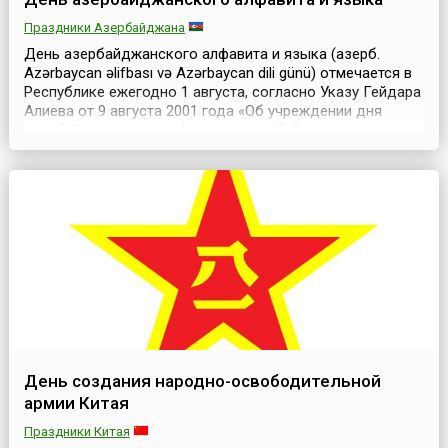
Праздники Азербайджана
День азербайджанского алфавита и языка (азерб.
Azərbaycan əlifbası və Azərbaycan dili günü) отмечается в
Республике ежегодно 1 августа, согласно Указу Гейдара
Алиева от 9 августа 2001 года «Об учреждении дня
азербайджанского алфавита и азербайджанского
языка». Как известно, в годы вхождения Азербайджана
в состав царской России азербайджанцы пользовались
арабским алфавитом. С приходом к власти ...
День создания народно-освободительной
армии Китая
Праздники Китая