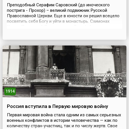
Преподобный Серафим Саровский (до иноческого
пострига - Прохор) – великий подвижник Русской
Православной Церкви. Еще в юности он решил всецело
посвятить себя Богу и уйти в монастырь. Схимонах
Киево-Печерской Лавры старец Досифей, которого
посетил Прохор, благословил его идти в Саровскую
пустынь и спасаться там. В ноябре 1778 года он пришел
в Саров. Под руководством духовника старца Иосифа
Прох...
1914
Россия вступила в Первую мировую войну
Первая мировая война стала одним из самых серьезных
военных конфликтов в истории человечества — как по
количеству стран-участниц, так и по числу жертв. Свое