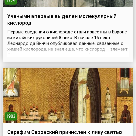
1774
Учеными впервые выделен молекулярный
кислород
Первые сведения о кислороде стали известны в Европе
из китайских рукописей 8 века. В начале 16 века
Леонардо да Винчи опубликовал данные, связанные с
химией кислорода, не зная еще, что кислород – элемент.
Официально считается, что кислород был открыт
английским химиком Джозефом Пристли 1 августа 1774
года путём разложения оксида ртути в герметично
закрытом сосуде. Пристли направлял на это соед...
1903
Серафим Саровский причислен к лику святых