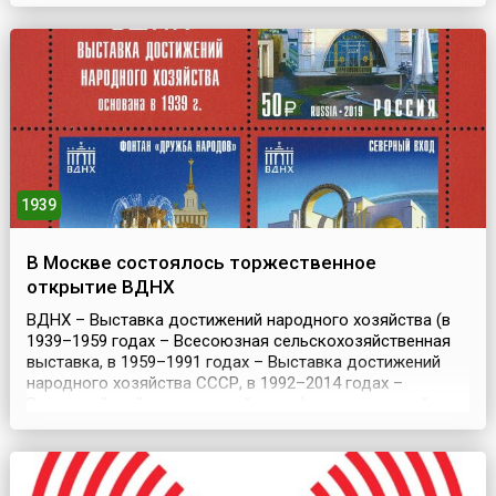
Александрия (Египет), Барселона (Испания), Будапешт
(Венгрия), Буэнос-Айрес (Аргентина), Дублин (Ирландия),
Хельсинки (Финляндия), Рио-де-Жанейро (Бразилия),
Рим (Ита...
1939
В Москве состоялось торжественное
открытие ВДНХ
ВДНХ – Выставка достижений народного хозяйства (в
1939–1959 годах – Всесоюзная сельскохозяйственная
выставка, в 1959–1991 годах – Выставка достижений
народного хозяйства СССР, в 1992–2014 годах –
Всероссийский выставочный центр) – выставочный
комплекс в Останкинском районе Москвы, который
входит в число 50 крупнейших выставочных центров
мира. Его торжественное открытие состоялось 1 августа
1939 го...