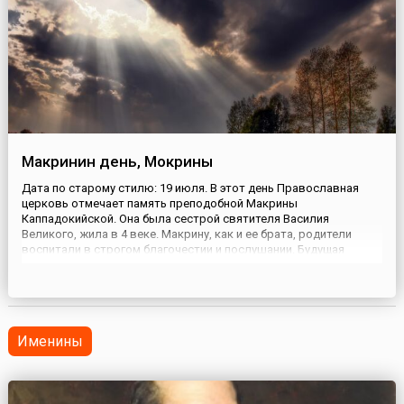
Макринин день, Мокрины
Дата по старому стилю: 19 июля. В этот день Православная
церковь отмечает память преподобной Макрины
Каппадокийской. Она была сестрой святителя Василия
Великого, жила в 4 веке. Макрину, как и ее брата, родители
воспитали в строгом благочестии и послушании. Будущая
святая еще в юности дала обет девства и вместе со своей
матерью, преподобной Емилией, оставила мир, приняв
иночество.Женщины постро...
Именины