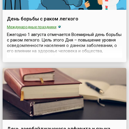
День борьбы с раком легкого
Международные праздники
Ежегодно 1 августа отмечается Всемирный день борьбы
с раком легкого. Цель этого Дня – повышение уровня
осведомленности населения о данном заболевании, о
его влиянии на здоровье человека и общества,
факторах риска, способах его выявления, профилактики
и лечения.Рак легкого – собирательное понятие,
объединяющее различные по происхождению,
гистологической структуре, клиническому течению и
результ...
День азербайджанского алфавита и языка