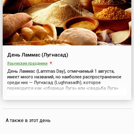
День Ламмас (Лугнасад)
Языческие праздники
День Ламмас (Lammas Day), отмечаемый 1 августа,
имеет много названий, но наиболее распространенное
среди них — Лугнасад (Lughnasadh), которое
переводится как «сборище Луга» или «свадьба Луга».
Луг — один из богов кельтского пантеона, покровитель
земледелия и многих ремесел. Кельты называли его
«длиннорукий» и «многоискусный». Сохранилась
древняя легенда о происхождении этого праздника: его
буд...
А также в этот день