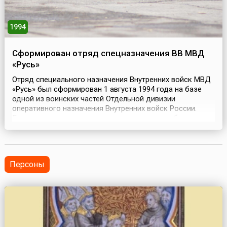
1994
Cформирован отряд спецназначения ВВ МВД
«Русь»
Отряд специального назначения Внутренних войск МВД
«Русь» был сформирован 1 августа 1994 года на базе
одной из воинских частей Отдельной дивизии
оперативного назначения Внутренних войск России.
Главными задачами данного подразделения были —
борьба с терроризмом, освобождение заложников,
задержание или ликвидация вооружённых особо
опасных преступников.Бойцы отряда овладели
тактическими приемами...
Персоны