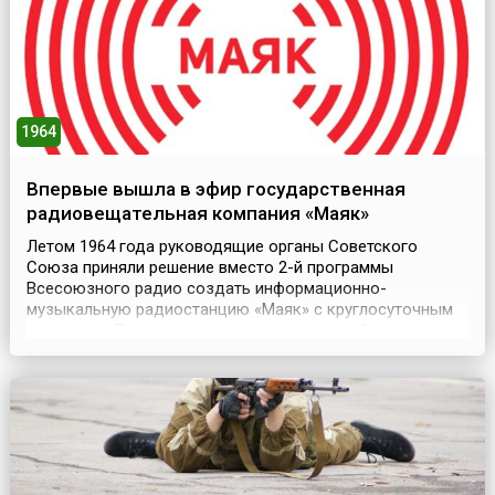
1964
Впервые вышла в эфир государственная
радиовещательная компания «Маяк»
Летом 1964 года руководящие органы Советского
Союза приняли решение вместо 2-й программы
Всесоюзного радио создать информационно-
музыкальную радиостанцию «Маяк» с круглосуточным
вещанием. Пятиминутные выпуски новостей должны
были звучать в эфире каждые полчаса, а между ними –
разнообразные музыкальные передачи и концерты.
Подготовка к выходу в эфир новой радиостанции была
поручена главной реда...