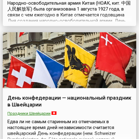
Народно-освободительная армия Китая (НОАК, кит. 中国
人民解放军) была организована 1 августа 1927 года, в
связи с чем ежегодно в Китае отмечается годовщина
Дня создания народно-освободительной армии. День
рождения НОАК также называют Днем армии или Днем
вооруженных сил. Сегодняшнее название НОАК
получила в 1946 году, до этого она носила наименование
Рабоче-крестьянской революционной армии, Рабоче-
крес...
День конфедерации — национальный праздник
в Швейцарии
Праздники Швейцарии
Едва ли не самым старинным из отмечаемых в
настоящее время дней независимости считается
швейцарский День конфедерации (нем. Schweizer