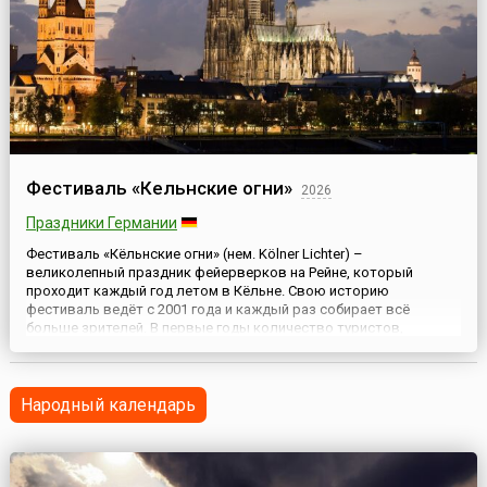
Фестиваль «Кельнские огни»
2026
Праздники Германии
Фестиваль «Кёльнские огни» (нем. Kölner Lichter) –
великолепный праздник фейерверков на Рейне, который
проходит каждый год летом в Кёльне. Свою историю
фестиваль ведёт с 2001 года и каждый раз собирает всё
больше зрителей. В первые годы количество туристов,
специально приезжавших в город, чтобы посмотреть на
фейерверки, исчислялось десятками тысяч. Сегодня их число
доходит до нескольких сотен ...
Народный календарь