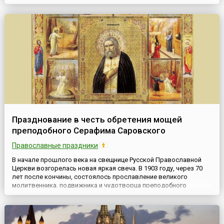
охрану, поощрение и поддержку грудного
вскармливания.Сегодня Всемирная неделя грудного
вскармливания проводится более чем в...
Празднование в честь обретения мощей
преподобного Серафима Саровского
Православные праздники
В начале прошлого века на свещнице Русской Православной
Церкви возгорелась новая яркая свеча. В 1903 году, через 70
лет после кончины, состоялось прославление великого
молитвенника, подвижника и чудотворца преподобного
Серафима Саровского — он был причислен к лику святых. (19
июля) 1 августа, в день памяти святого, с великим торжеством
были открыты его мощи и помещены в приготовленную раку.
Долгож...