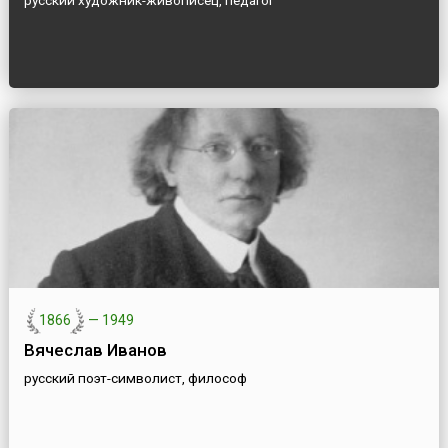
русский художник-живописец, педагог
1866
—
1949
Вячеслав Иванов
русский поэт-символист, философ