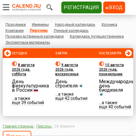
РЕГИСТРАЦИЯ
ВХОД
Праздники
Именины
Народный календарь
Хроника
Компании
Персоны
Лунный календарь
Производственные календари
Календарь путешественника
Экспертные материалы
СЕГОДНЯ
ЗАВТРА
ПОСЛЕЗАВТРА
8 августа
9 августа
10 августа
2026 года,
2026 года,
2026 года,
суббота
воскресенье
понедельник
День
День
Международны
физкультурника
строителя
день
в России
биодизеля
...а также
...а также
еще 42 события
еще 39 событий
...а также
еще 40 событий
Главная страница
/
Персоны
/
28 февраля