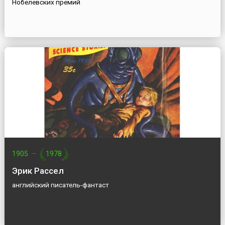
Нобелевских премий
1905
—
1978
Эрик Рассел
английский писатель-фантаст