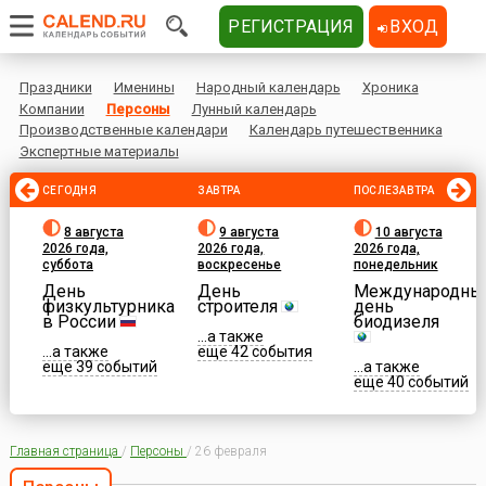
РЕГИСТРАЦИЯ
ВХОД
Праздники
Именины
Народный календарь
Хроника
Компании
Персоны
Лунный календарь
Производственные календари
Календарь путешественника
Экспертные материалы
СЕГОДНЯ
ЗАВТРА
ПОСЛЕЗАВТРА
8 августа
9 августа
10 августа
2026 года,
2026 года,
2026 года,
суббота
воскресенье
понедельник
День
День
Международны
физкультурника
строителя
день
в России
биодизеля
...а также
...а также
еще 42 события
еще 39 событий
...а также
еще 40 событий
Главная страница
/
Персоны
/
26 февраля