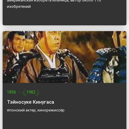
американская изобретательница, автор около 110
изобретений
1896
—
1982
Тэйносуке Кинугаса
японский актер, кинорежиссёр