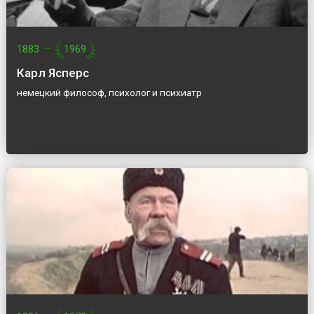
1883
—
1969
Карл Ясперс
немецкий философ, психолог и психиатр