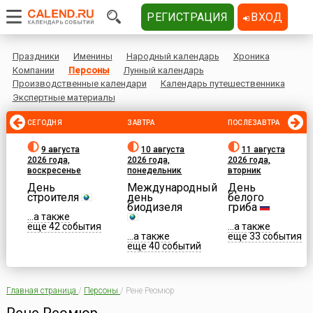
РЕГИСТРАЦИЯ
ВХОД
Праздники
Именины
Народный календарь
Хроника
Компании
Персоны
Лунный календарь
Производственные календари
Календарь путешественника
Экспертные материалы
СЕГОДНЯ
ЗАВТРА
ПОСЛЕЗАВТРА
9 августа
10 августа
11 августа
2026 года,
2026 года,
2026 года,
воскресенье
понедельник
вторник
День
Международный
День
строителя
день
белого
биодизеля
гриба
...а также
еще 42 события
...а также
...а также
еще 33 события
еще 40 событий
Главная страница
/
Персоны
/
Рене Реомюр