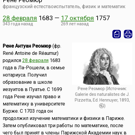
Рене Реомюр
французский естествоиспытатель, физик и математик
28 февраля
1683
—
17 октября
1757
343 года назад
269 лет назад
Рене Антуан Реомюр
(фр.
René Antoine de Réaumur)
родился
28 февраля
1683
года в Ла-Рошели, в семье
нотариуса. Получил
образование в школе
Рене Реомюр (Источник:
иезуитов в Пуатье. С 1699
Galerie des naturalistes de J.
года Рене изучал право и
Pizzetta, Ed. Hennuyer, 1893,
математику в университете
)
Бурже. С 1703 года он
продолжил изучение математики и физики в Париже.
Затем опубликовал три работы по математике, после
чего был принят в члены Парижской Академии наук в