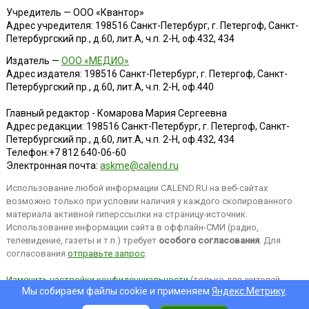
Учредитель — ООО «Квантор»
Адрес учредителя: 198516 Санкт-Петербург, г. Петергоф, Санкт-
Петербургский пр., д.60, лит.А, ч.п. 2-Н, оф.432, 434
Издатель —
ООО «МЕДИО»
Адрес издателя: 198516 Санкт-Петербург, г. Петергоф, Санкт-
Петербургский пр., д.60, лит.А, ч.п. 2-Н, оф.440
Главный редактор - Комарова Мария Сергеевна
Адрес редакции:
198516
Санкт-Петербург, г. Петергоф
,
Санкт-
Петербургский пр., д.60, лит.А, ч.п. 2-Н, оф.432, 434
Телефон:
+7 812 640-06-60
Электронная почта:
askme@calend.ru
Использование любой информации CALEND.RU на веб-сайтах
возможно только при условии наличия у каждого скопированного
материала активной гиперссылки на страницу-источник.
Использование информации сайта в оффлайн-СМИ (радио,
телевидение, газеты и т.п.) требует
особого согласования
. Для
согласования
отправьте запрос
.
Изменить настройки конфиденциальности
(только для жителей
Мы собираем файлы cookie и применяем
Яндекс.Метрику
.
EEA).