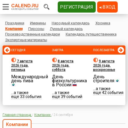
РЕГИСТРАЦИЯ
ВХОД
Праздники
Именины
Народный календарь
Хроника
Компании
Персоны
Лунный календарь
Производственные календари
Календарь путешественника
Экспертные материалы
СЕГОДНЯ
ЗАВТРА
ПОСЛЕЗАВТРА
7 августа
8 августа
9 августа
2026 года,
2026 года,
2026 года,
пятница
суббота
воскресенье
Международный
День
День
день пива
физкультурника
строителя
в России
...а также
...а также
...а также
еще 42 события
еще 33 события
еще 39 событий
Главная страница
/
Компании
/
24 сентября
Компании