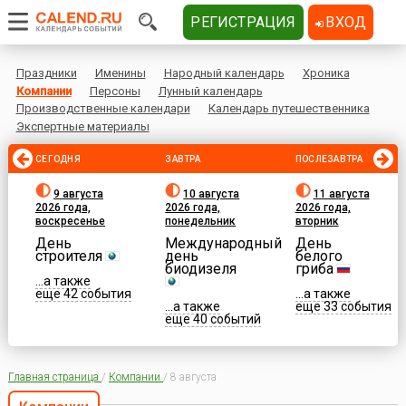
РЕГИСТРАЦИЯ
ВХОД
Праздники
Именины
Народный календарь
Хроника
Компании
Персоны
Лунный календарь
Производственные календари
Календарь путешественника
Экспертные материалы
СЕГОДНЯ
ЗАВТРА
ПОСЛЕЗАВТРА
9 августа
10 августа
11 августа
2026 года,
2026 года,
2026 года,
воскресенье
понедельник
вторник
День
Международный
День
строителя
день
белого
биодизеля
гриба
...а также
еще 42 события
...а также
...а также
еще 33 события
еще 40 событий
Главная страница
/
Компании
/
8 августа