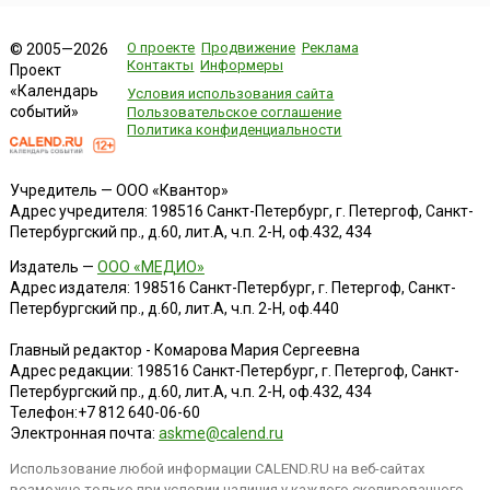
О проекте
Продвижение
Реклама
© 2005—2026
Контакты
Информеры
Проект
«Календарь
Условия использования сайта
событий»
Пользовательское соглашение
Политика конфиденциальности
Учредитель — ООО «Квантор»
Адрес учредителя: 198516 Санкт-Петербург, г. Петергоф, Санкт-
Петербургский пр., д.60, лит.А, ч.п. 2-Н, оф.432, 434
Издатель —
ООО «МЕДИО»
Адрес издателя: 198516 Санкт-Петербург, г. Петергоф, Санкт-
Петербургский пр., д.60, лит.А, ч.п. 2-Н, оф.440
Главный редактор - Комарова Мария Сергеевна
Адрес редакции:
198516
Санкт-Петербург, г. Петергоф
,
Санкт-
Петербургский пр., д.60, лит.А, ч.п. 2-Н, оф.432, 434
Телефон:
+7 812 640-06-60
Электронная почта:
askme@calend.ru
Использование любой информации CALEND.RU на веб-сайтах
возможно только при условии наличия у каждого скопированного