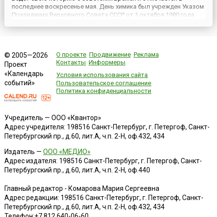
последнее воскресенье мая. День химика был учрежден Указом
Президиума Верховного Совета СССР от 1 октября 1980 года
№3018-Х «О праздничных и памятных днях». После распада СССР
традиция отмечать его в последнее воскресенье мая
сохранилась н...
О проекте
Продвижение
Реклама
© 2005—2026
Контакты
Информеры
Проект
«Календарь
Условия использования сайта
событий»
Пользовательское соглашение
Политика конфиденциальности
Учредитель — ООО «Квантор»
Адрес учредителя: 198516 Санкт-Петербург, г. Петергоф, Санкт-
Петербургский пр., д.60, лит.А, ч.п. 2-Н, оф.432, 434
Издатель —
ООО «МЕДИО»
Адрес издателя: 198516 Санкт-Петербург, г. Петергоф, Санкт-
Петербургский пр., д.60, лит.А, ч.п. 2-Н, оф.440
Главный редактор - Комарова Мария Сергеевна
Адрес редакции:
198516
Санкт-Петербург, г. Петергоф
,
Санкт-
Петербургский пр., д.60, лит.А, ч.п. 2-Н, оф.432, 434
Телефон:
+7 812 640-06-60