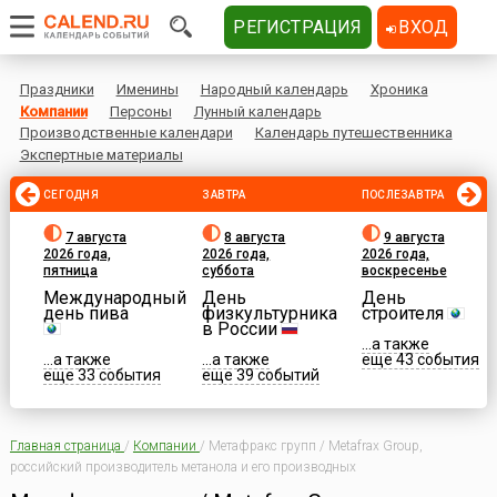
РЕГИСТРАЦИЯ
ВХОД
Праздники
Именины
Народный календарь
Хроника
Компании
Персоны
Лунный календарь
Производственные календари
Календарь путешественника
Экспертные материалы
СЕГОДНЯ
ЗАВТРА
ПОСЛЕЗАВТРА
7 августа
8 августа
9 августа
2026 года,
2026 года,
2026 года,
пятница
суббота
воскресенье
Международный
День
День
день пива
физкультурника
строителя
в России
...а также
...а также
...а также
еще 43 события
еще 33 события
еще 39 событий
Главная страница
/
Компании
/
Метафракс групп / Metafrax Group,
российский производитель метанола и его производных