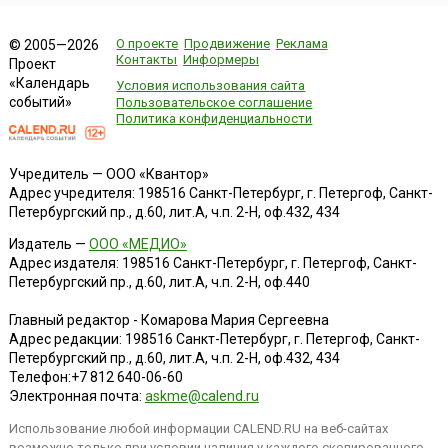
О проекте
Продвижение
Реклама
© 2005—2026
Контакты
Информеры
Проект
«Календарь
Условия использования сайта
событий»
Пользовательское соглашение
Политика конфиденциальности
Учредитель — ООО «Квантор»
Адрес учредителя: 198516 Санкт-Петербург, г. Петергоф, Санкт-
Петербургский пр., д.60, лит.А, ч.п. 2-Н, оф.432, 434
Издатель —
ООО «МЕДИО»
Адрес издателя: 198516 Санкт-Петербург, г. Петергоф, Санкт-
Петербургский пр., д.60, лит.А, ч.п. 2-Н, оф.440
Главный редактор - Комарова Мария Сергеевна
Адрес редакции:
198516
Санкт-Петербург, г. Петергоф
,
Санкт-
Петербургский пр., д.60, лит.А, ч.п. 2-Н, оф.432, 434
Телефон:
+7 812 640-06-60
Электронная почта:
askme@calend.ru
Использование любой информации CALEND.RU на веб-сайтах
возможно только при условии наличия у каждого скопированного