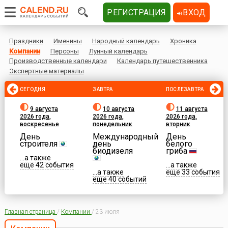
РЕГИСТРАЦИЯ
ВХОД
Праздники
Именины
Народный календарь
Хроника
Компании
Персоны
Лунный календарь
Производственные календари
Календарь путешественника
Экспертные материалы
СЕГОДНЯ
ЗАВТРА
ПОСЛЕЗАВТРА
9 августа
10 августа
11 августа
2026 года,
2026 года,
2026 года,
воскресенье
понедельник
вторник
День
Международный
День
строителя
день
белого
биодизеля
гриба
...а также
еще 42 события
...а также
...а также
еще 33 события
еще 40 событий
Главная страница
/
Компании
/
23 июля