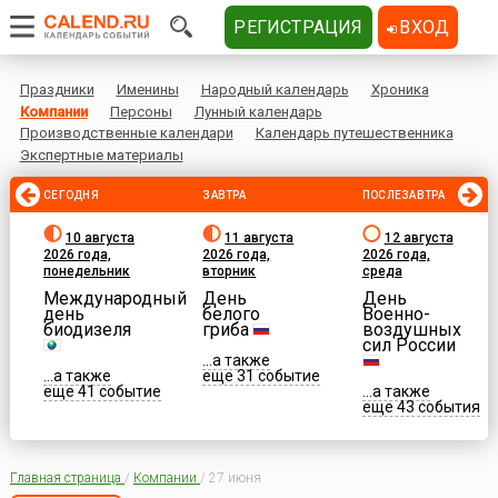
РЕГИСТРАЦИЯ
ВХОД
Праздники
Именины
Народный календарь
Хроника
Компании
Персоны
Лунный календарь
Производственные календари
Календарь путешественника
Экспертные материалы
СЕГОДНЯ
ЗАВТРА
ПОСЛЕЗАВТРА
10 августа
11 августа
12 августа
2026 года,
2026 года,
2026 года,
понедельник
вторник
среда
Международный
День
День
день
белого
Военно-
биодизеля
гриба
воздушных
сил России
...а также
...а также
еще 31 событие
еще 41 событие
...а также
еще 43 события
Главная страница
/
Компании
/
27 июня