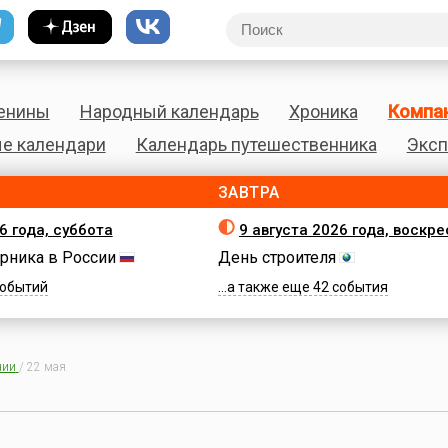
енины
Народный календарь
Хроника
Компа
е календари
Календарь путешественника
Эксп
ЗАВТРА
6 года, суббота
9 августа 2026 года, воскр
рника в России
День строителя
 событий
...а также еще 42 события
нии
/
22 мая