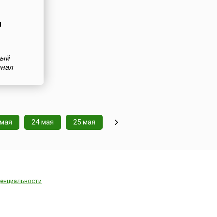
л
вый
инал
 мая
24 мая
25 мая
енциальности