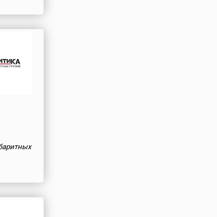
а
баритных