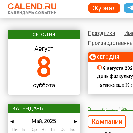
Журнал
Праздники
Им
СЕГОДНЯ
Производственны
Август
8
СЕГОДНЯ
8 августа 202
День физкульту
суббота
...а также еще 39
КАЛЕНДАРЬ
Главная страница
/
Компа
Май, 2025
Компании
◀
▶
Пн
Вт
Ср
Чт
Пт
Сб
Вс