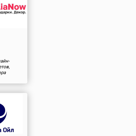
айн-
етов,
ора