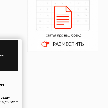
лот
стемы
ождения с