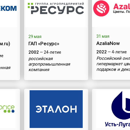
31 мая
29 мая
AzaliaNow
.ru)
ГАП «Ресурс»
2022
— 4-летие
2002
— 24-летие
ие
Российский онл
российская
гипермаркет цв
агропромышленная
онная
подарков и дек
компания