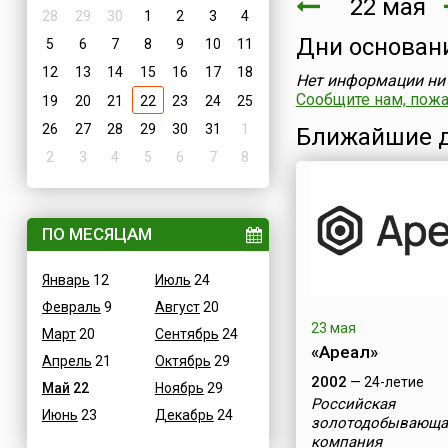
22 мая
28
29
30
1
2
3
4
Дни основан
5
6
7
8
9
10
11
12
13
14
15
16
17
18
Нет информации ни 
Сообщите нам, пожал
19
20
21
22
23
24
25
26
27
28
29
30
31
1
Ближайшие д
2
3
4
5
6
7
8
ПО МЕСЯЦАМ
Январь
12
Июль
24
Февраль
9
Август
20
23 мая
Март
20
Сентябрь
24
«Ареал»
Апрель
21
Октябрь
29
2002
— 24-летие
Май
22
Ноябрь
29
Российская
Июнь
23
Декабрь
24
золотодобывающа
компания