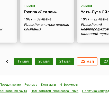
1 июня
2 июня
Группа «Эталон»
Усть-Луга Ой
1987
1997
— 39-летие
— 29-летие
Российская строительная
Российский
ен
компания
нефтепродукто
наливной терм
22 мая
19 мая
20 мая
21 мая
23
Продвижение
Реклама
Контакты
Информеры
ользования сайта
Пользовательское соглашение
Политика конфид