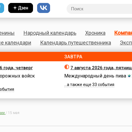
енины
Народный календарь
Хроника
Компа
е календари
Календарь путешественника
Эксп
ЗАВТРА
6 года, четверг
7 августа 2026 года, пятниц
орожных войск
Международный день пива
...а также еще 33 события
 события
нии
/
15 мая