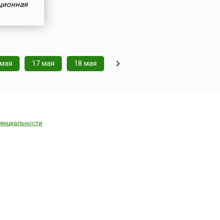
ционная
 мая
17 мая
18 мая
енциальности