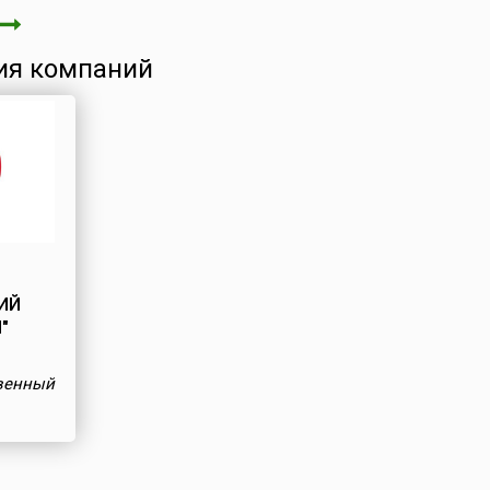
ия компаний
ИЙ
"
венный