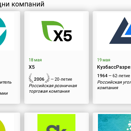
ни компаний
18 мая
19 мая
Х5
КузбассРазре
1964
— 62-летие
2006
— 20-летие
итель
Российская уго
Российская розничная
компания
торговая компания
мии