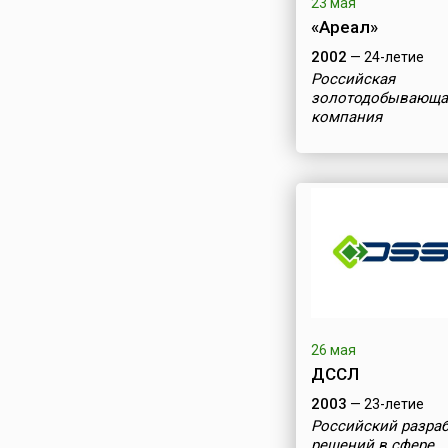
23 мая
«Ареал»
2002
— 24-летие
Российская
золотодобывающа
компания
26 мая
ДССЛ
2003
— 23-летие
Российский разра
решений в сфере