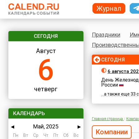
Журнал
Праздники
Им
СЕГОДНЯ
Производственны
Август
6
СЕГОДНЯ
6 августа 202
День Железнод
России
четверг
...а также еще 33
КАЛЕНДАРЬ
Главная страница
/
Компа
Май, 2025
◀
▶
Компании
Пн
Вт
Ср
Чт
Пт
Сб
Вс