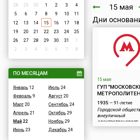
28
29
30
1
2
3
4
15 мая
5
6
7
8
9
10
11
Дни основан
12
13
14
15
16
17
18
19
20
21
22
23
24
25
26
27
28
29
30
31
1
2
3
4
5
6
7
8
ПО МЕСЯЦАМ
15 мая
ГУП "МОСКОВСК
Январь
12
Июль
24
МЕТРОПОЛИТЕН
Февраль
9
Август
20
1935
— 91-летие
Март
20
Сентябрь
24
Городской общест
Апрель
21
Октябрь
29
внеуличный
Май
22
Ноябрь
29
электротранспорт
Июнь
23
Декабрь
24