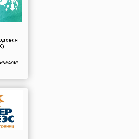
одовая
К)
ическая