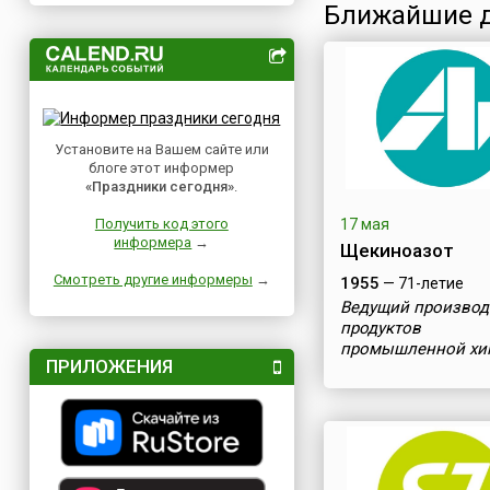
Ближайшие д
Установите на Вашем сайте или
блоге этот информер
«Праздники сегодня»
.
Получить код этого
17 мая
информера
→
Щекиноазот
Смотреть другие информеры
→
1955
— 71-летие
Ведущий производ
продуктов
промышленной хи
ПРИЛОЖЕНИЯ