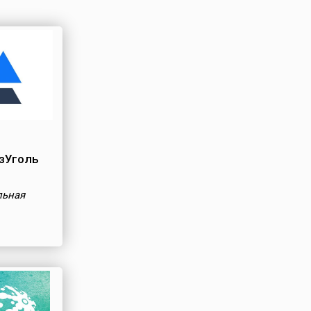
зУголь
льная