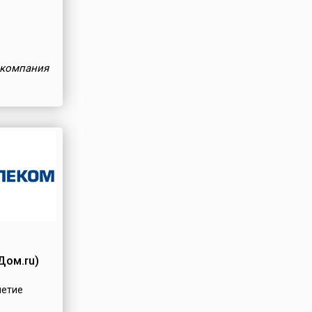
 компания
Дом.ru)
летие