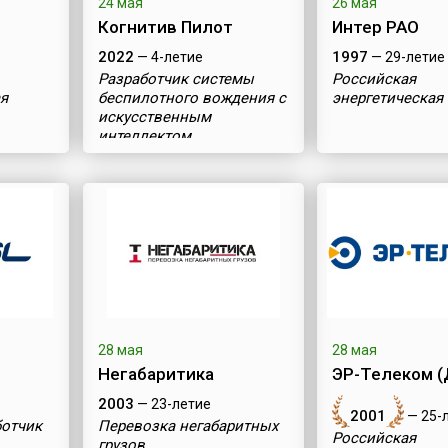
24 мая
26 мая
Когнитив Пилот
Интер РАО
2022
1997
— 4-летие
— 29-летие
Разработчик системы
Российская
я
беспилотного вождения с
энергетическая
искусственным
интеллектом
28 мая
28 мая
Негабаритика
ЭР-Телеком (
2003
— 23-летие
2001
— 25-
ботчик
Перевозка негабаритных
Российская
грузов