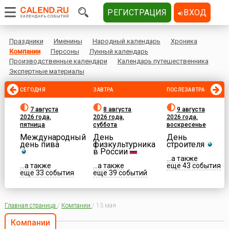
РЕГИСТРАЦИЯ
ВХОД
Праздники
Именины
Народный календарь
Хроника
Компании
Персоны
Лунный календарь
Производственные календари
Календарь путешественника
Экспертные материалы
СЕГОДНЯ
ЗАВТРА
ПОСЛЕЗАВТРА
7 августа
8 августа
9 августа
2026 года,
2026 года,
2026 года,
пятница
суббота
воскресенье
Международный
День
День
день пива
физкультурника
строителя
в России
...а также
...а также
...а также
еще 43 события
еще 33 события
еще 39 событий
Главная страница
/
Компании
/
13 мая
Компании