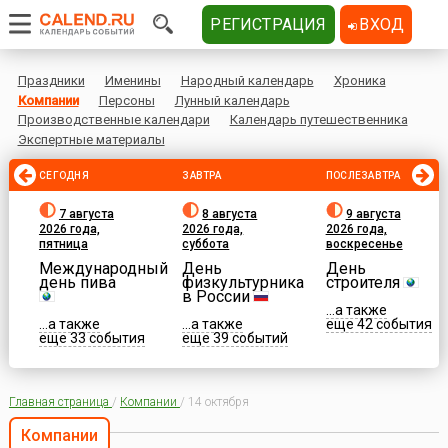
РЕГИСТРАЦИЯ
ВХОД
Праздники
Именины
Народный календарь
Хроника
Компании
Персоны
Лунный календарь
Производственные календари
Календарь путешественника
Экспертные материалы
СЕГОДНЯ
ЗАВТРА
ПОСЛЕЗАВТРА
7 августа
8 августа
9 августа
2026 года,
2026 года,
2026 года,
пятница
суббота
воскресенье
Международный
День
День
день пива
физкультурника
строителя
в России
...а также
...а также
...а также
еще 42 события
еще 33 события
еще 39 событий
Главная страница
/
Компании
/
14 октября
Компании