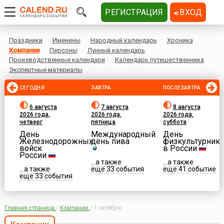
РЕГИСТРАЦИЯ
ВХОД
Праздники
Именины
Народный календарь
Хроника
Компании
Персоны
Лунный календарь
Производственные календари
Календарь путешественника
Экспертные материалы
СЕГОДНЯ
ЗАВТРА
ПОСЛЕЗАВТРА
6 августа
7 августа
8 августа
2026 года,
2026 года,
2026 года,
четверг
пятница
суббота
День
Международный
День
Железнодорожных
день пива
физкультурника
войск
в России
России
...а также
...а также
...а также
еще 33 события
еще 41 событие
еще 33 события
Главная страница
/
Компании
/
1 октября