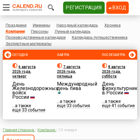
РЕГИСТРАЦИЯ
ВХОД
Праздники
Именины
Народный календарь
Хроника
Компании
Персоны
Лунный календарь
Производственные календари
Календарь путешественника
Экспертные материалы
СЕГОДНЯ
ЗАВТРА
ПОСЛЕЗАВТРА
6 августа
7 августа
8 августа
2026 года,
2026 года,
2026 года,
четверг
пятница
суббота
День
Международный
День
Железнодорожных
день пива
физкультурника
войск
в России
России
...а также
...а также
...а также
еще 33 события
еще 41 событие
еще 33 события
Главная страница
/
Компании
/
29 января