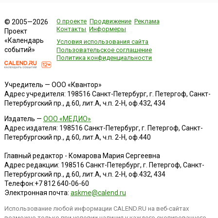
О проекте
Продвижение
Реклама
© 2005—2026
Контакты
Информеры
Проект
«Календарь
Условия использования сайта
событий»
Пользовательское соглашение
Политика конфиденциальности
Учредитель — ООО «Квантор»
Адрес учредителя: 198516 Санкт-Петербург, г. Петергоф, Санкт-
Петербургский пр., д.60, лит.А, ч.п. 2-Н, оф.432, 434
Издатель —
ООО «МЕДИО»
Адрес издателя: 198516 Санкт-Петербург, г. Петергоф, Санкт-
Петербургский пр., д.60, лит.А, ч.п. 2-Н, оф.440
Главный редактор - Комарова Мария Сергеевна
Адрес редакции:
198516
Санкт-Петербург, г. Петергоф
,
Санкт-
Петербургский пр., д.60, лит.А, ч.п. 2-Н, оф.432, 434
Телефон:
+7 812 640-06-60
Электронная почта:
askme@calend.ru
Использование любой информации CALEND.RU на веб-сайтах
возможно только при условии наличия у каждого скопированного