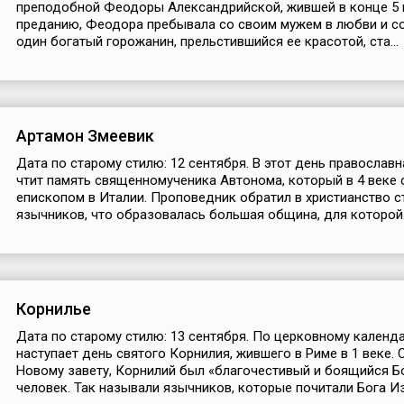
преподобной Феодоры Александрийской, жившей в конце 5 
преданию, Феодора пребывала со своим мужем в любви и со
один богатый горожанин, прельстившийся ее красотой, ста...
Артамон Змеевик
Дата по старому стилю: 12 сентября. В этот день православ
чтит память священномученика Автонома, который в 4 веке 
епископом в Италии. Проповедник обратил в христианство с
язычников, что образовалась большая община, для которой.
Корнилье
Дата по старому стилю: 13 сентября. По церковному календ
наступает день святого Корнилия, жившего в Риме в 1 веке. 
Новому завету, Корнилий был «благочестивый и боящийся Б
человек. Так называли язычников, которые почитали Бога Изр