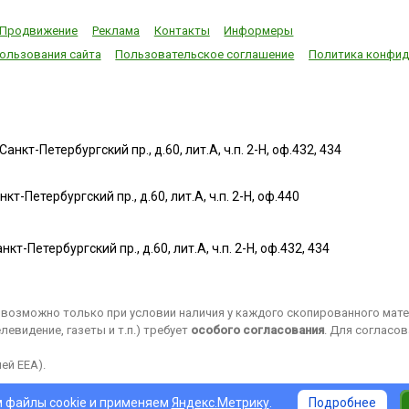
Продвижение
Реклама
Контакты
Информеры
ользования сайта
Пользовательское соглашение
Политика конфид
нкт-Петербургский пр., д.60, лит.А, ч.п. 2-Н, оф.432, 434
т-Петербургский пр., д.60, лит.А, ч.п. 2-Н, оф.440
нкт-Петербургский пр., д.60, лит.А, ч.п. 2-Н, оф.432, 434
возможно только при условии наличия у каждого скопированного матер
евидение, газеты и т.п.) требует
особого согласования
. Для согласо
ей EEA).
 файлы cookie и применяем
Яндекс.Метрику
.
Подробнее