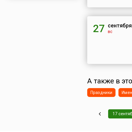
сентября
27
вс
А также в это
Праздники
Име
17 сентя