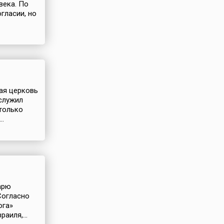
века. По
гласии, но
ная церковь
служил
только
..
арю
Согласно
ога»
аиля,...