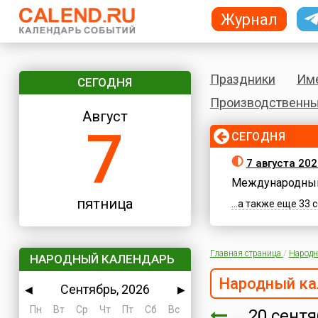
Журнал
Праздники
Им
СЕГОДНЯ
Производственны
Август
7
СЕГОДНЯ
7 августа 202
Международный
пятница
...а также еще 33
Главная страница
/
Народн
НАРОДНЫЙ КАЛЕНДАРЬ
Народный ка
Сентябрь, 2026
◀
▶
Пн
Вт
Ср
Чт
Пт
Сб
Вс
20 сент