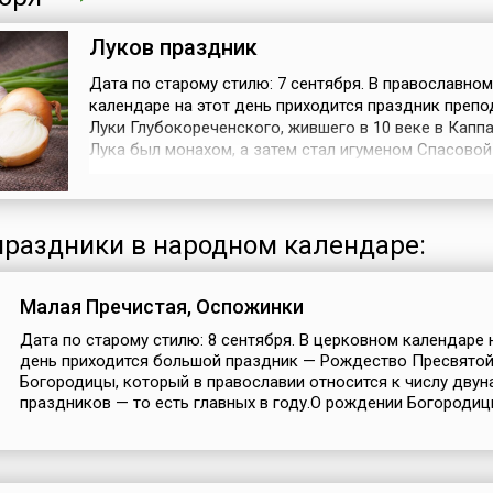
Луков праздник
Дата по старому стилю: 7 сентября. В православном
календаре на этот день приходится праздник преп
Луки Глубокореченского, жившего в 10 веке в Капп
Лука был монахом, а затем стал игуменом Спасовой
которая носила название «Глубокие реки». Святой
прославился праведной жизнью и благочестием.По
созвучию с именем преподобного русские люди ст
отмечать в этот день Луков праз...
раздники в народном календаре:
Малая Пречистая, Оспожинки
Дата по старому стилю: 8 сентября. В церковном календаре 
день приходится большой праздник — Рождество Пресвято
Богородицы, который в православии относится к числу дву
праздников — то есть главных в году.О рождении Богородицы