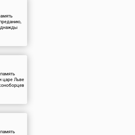
память
 преданию,
 Однажды
 память
и царе Льве
иконоборцев
 память