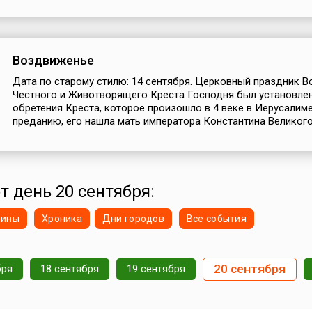
Воздвиженье
Дата по старому стилю: 14 сентября. Церковный праздник 
Честного и Животворящего Креста Господня был установлен
обретения Креста, которое произошло в 4 веке в Иерусалиме
преданию, его нашла мать императора Константина Великого.
т день 20 сентября:
нины
Хроника
Дни городов
Все события
20 сентября
бря
18 сентября
19 сентября