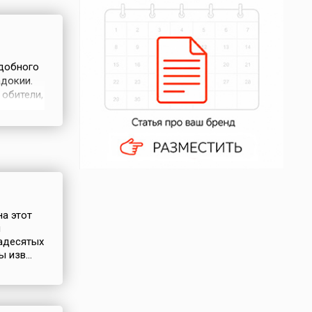
одобного
адокии.
 обители,
али
на этот
й
надесятых
 изв...