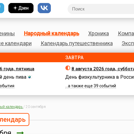
енины
Народный календарь
Хроника
Компа
е календари
Календарь путешественника
Эксп
ЗАВТРА
6 года, пятница
8 августа 2026 года, суббот
 день пива
День физкультурника в Росси
 события
...а также еще 39 событий
ый календарь
/
20 сентября
лендарь
ября