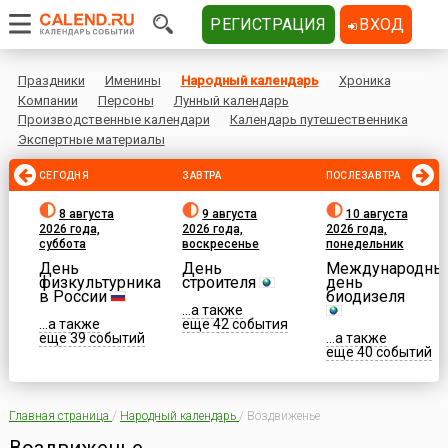
РЕГИСТРАЦИЯ
ВХОД
Праздники
Именины
Народный календарь
Хроника
Компании
Персоны
Лунный календарь
Производственные календари
Календарь путешественника
Экспертные материалы
СЕГОДНЯ
ЗАВТРА
ПОСЛЕЗАВТРА
8 августа
9 августа
10 августа
2026 года,
2026 года,
2026 года,
суббота
воскресенье
понедельник
День
День
Международны
физкультурника
строителя
день
в России
биодизеля
...а также
...а также
еще 42 события
еще 39 событий
...а также
еще 40 событий
Главная страница
/
Народный календарь
/
Воздвиженье