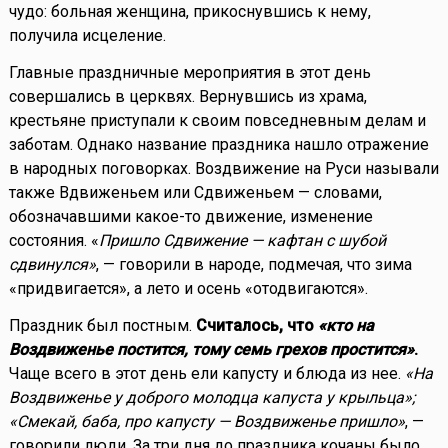
чудо: больная женщина, прикоснувшись к нему,
получила исцеление.
Главные праздничные мероприятия в этот день
совершались в церквях. Вернувшись из храма,
крестьяне приступали к своим повседневным делам и
заботам. Однако название праздника нашло отражение
в народных поговорках. Воздвижение на Руси называли
также Вдвиженьем или Сдвиженьем — словами,
обозначавшими какое-то движение, изменение
состояния. «
Пришло Сдвижение — кафтан с шубой
сдвинулся»
, — говорили в народе, подмечая, что зима
«придвигается», а лето и осень «отодвигаются».
Праздник был постным.
Считалось, что
«кто на
Воздвиженье постится, тому семь грехов простится»
.
Чаще всего в этот день ели капусту и блюда из нее.
«На
Воздвиженье у доброго молодца капуста у крыльца»;
«Смекай, баба, про капусту — Воздвиженье пришло»
, —
говорили люди. За три дня до праздника кочаны было