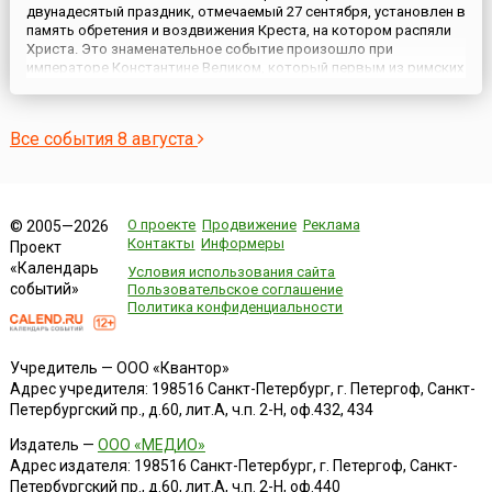
двунадесятый праздник, отмечаемый 27 сентября, установлен в
память обретения и воздвижения Креста, на котором распяли
Христа. Это знаменательное событие произошло при
императоре Константине Великом, который первым из римских
императоров прекратил гонения на
христиан.Равноапостольный император Константин,
содействием Божиим одержавший в тре...
Все события 8 августа
О проекте
Продвижение
Реклама
© 2005—2026
Контакты
Информеры
Проект
«Календарь
Условия использования сайта
событий»
Пользовательское соглашение
Политика конфиденциальности
Учредитель — ООО «Квантор»
Адрес учредителя: 198516 Санкт-Петербург, г. Петергоф, Санкт-
Петербургский пр., д.60, лит.А, ч.п. 2-Н, оф.432, 434
Издатель —
ООО «МЕДИО»
Адрес издателя: 198516 Санкт-Петербург, г. Петергоф, Санкт-
Петербургский пр., д.60, лит.А, ч.п. 2-Н, оф.440