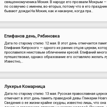
священномученика Мокия. В народе его прозвали Мокрым — 
по созвучию с именем, во-вторых, потому что в его праздни
бывают дожди.На Мокия, как и накануне, когда пра...
Епифанов день, Рябиновка
Дата по старому стилю: 12 мая. В этот день отмечается памя
Епифания Кипрского — одного из ранних отцов церкви, кото
прославился неистовым обличением ересей. Епифаний много
путешествовал, однако образование его оставляло желать л
Известно,...
Лукерья Комарница
Дата по старому стилю: 13 мая. Русская православная церко
отмечает в этот день память праведной девы Гликерии Новг
Сведения о ее жизни крайне скудны, известно лишь, что она