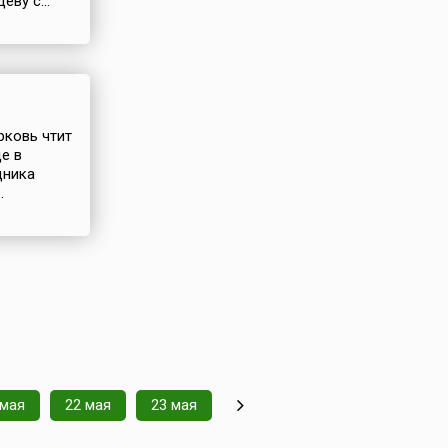
ву с...
рковь чтит
е в
дника
.
 мая
22 мая
23 мая