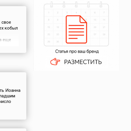
л свое
сех кобыл
а еще
о это
, и сами
ема.
ять Иоанна
младшим
 число
.