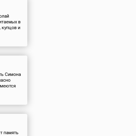
колай
итаемых в
 купцов и
ять Симона
ласно
имеются
ет память