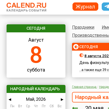
Журнал
Праздники
Им
СЕГОДНЯ
Производственны
Август
8
СЕГОДНЯ
8 августа 202
День физкульту
суббота
...а также еще 39
Главная страница
/
Народн
НАРОДНЫЙ КАЛЕНДАРЬ
Народный ка
Май, 2026
◀
▶
Пн
Вт
Ср
Чт
Пт
Сб
Вс
20 мая