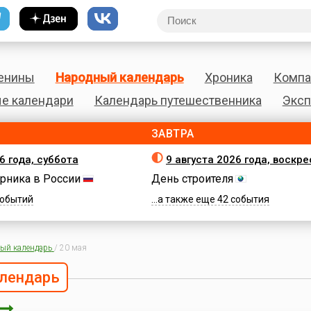
енины
Народный календарь
Хроника
Компа
е календари
Календарь путешественника
Эксп
ЗАВТРА
6 года, суббота
9 августа 2026 года, воскр
рника в России
День строителя
 событий
...а также еще 42 события
ый календарь
/
20 мая
лендарь