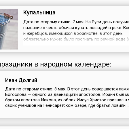
Купальница
Дата по старому стилю: 7 мая. На Руси день получи
название в честь обычая купать лошадей в реке. В
и жеребцов, имеющихся в хозяйстве, в этот день
обязательно нужно было прогнать по речной воде (
лучше — окатить ею с ног до головы). Считалось, чт
придаст им сил и здоровья на целый год.Кроме того
крестьяне окатывались водой из ближайшего водо
Готовиться к это...
раздники в народном календаре:
Иван Долгий
Дата по старому стилю: 8 мая. В этот день совершается пам
Богослова — одного из двенадцати апостолов. Иоанн был 
братом апостола Иакова; их обоих Иисус Христос призвал в
своих учеников на Генисаретском озере, где братья ловили ..