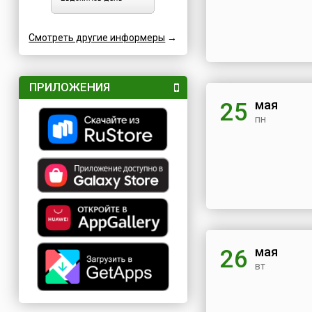
Смотреть другие информеры
→
ПРИЛОЖЕНИЯ
мая
25
пн
мая
26
вт