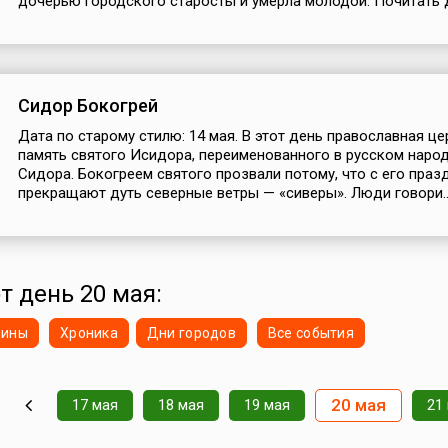
дочерью городского старосты и умерла молодой. Почитать де
Сидор Бокогрей
Дата по старому стилю: 14 мая. В этот день православная це
память святого Исидора, переименованного в русском народ
Сидора. Бокогреем святого прозвали потому, что с его праз
прекращают дуть северные ветры — «сиверы». Люди говори..
т день 20 мая:
нины
Хроника
Дни городов
Все события
20 мая
17 мая
18 мая
19 мая
21