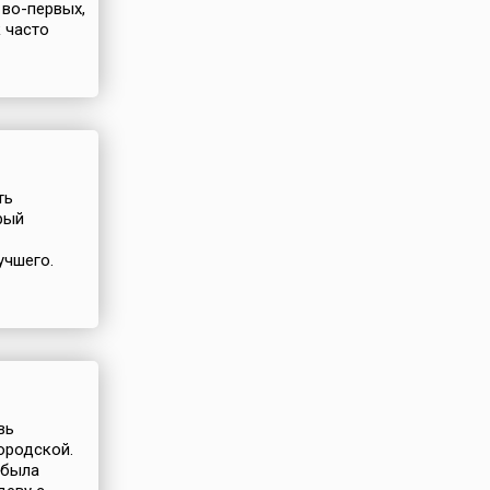
во-первых,
к часто
ть
рый
учшего.
вь
ородской.
 была