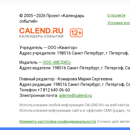
О проекте
© 2005—2026 Проект «Календарь
событий»
Условия исп
Учредитель — ООО «Квантор»
Адрес учредителя: 198516 Санкт-Петербург, г. Петергоф, Са
Издатель —
ООО «МЕДИО»
Адрес издателя: 198516 Санкт-Петербург, г. Петергоф, Санк
Главный редактор - Комарова Мария Сергеевна
Адрес редакции:
198516
Санкт-Петербург, г. Петергоф
,
Са
Телефон:
+7 812 640-06-60
Электронная почта:
askme@calend.ru
Использование любой информации CALEND.RU на веб-сайтах 
Использование информации сайта в оффлайн-СМИ (радио, тел
Изменить настройки конфиденциальности
(только для жител