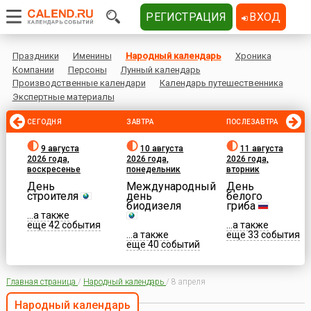
РЕГИСТРАЦИЯ
ВХОД
Праздники
Именины
Народный календарь
Хроника
Компании
Персоны
Лунный календарь
Производственные календари
Календарь путешественника
Экспертные материалы
СЕГОДНЯ
ЗАВТРА
ПОСЛЕЗАВТРА
9 августа
10 августа
11 августа
2026 года,
2026 года,
2026 года,
воскресенье
понедельник
вторник
День
Международный
День
строителя
день
белого
биодизеля
гриба
...а также
еще 42 события
...а также
...а также
еще 33 события
еще 40 событий
Главная страница
/
Народный календарь
/
8 апреля
Народный календарь