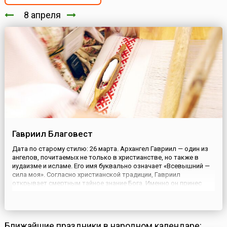
8 апреля
Гавриил Благовест
Дата по старому стилю: 26 марта. Архангел Гавриил — один из
ангелов, почитаемых не только в христианстве, но также в
иудаизме и исламе. Его имя буквально означает «Всевышний —
сила моя». Согласно христианской традиции, Гавриил
открывает смертным тайное знание Бога. Именно он принес
Деве Марии весть о том, что у нее родится сын, которому
суждено стать Спасителем. Отсюда появилось прозвище
Гавриила ...
Ближайшие праздники в народном календаре: