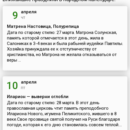
апреля
9
чт
Матрена Настовица, Полурепица
Дата по старому стилю: 27 марта. Матрона Солунская,
память которой отмечается в этот день, жила в
Салониках в 3-4 веках и была рабыней иудейки Павтилы.
Хозяйка принуждала ее к отступничеству от
христианства, но Матрона не желала отказываться от
веры ...
апреля
10
пт
Иларион — выверни оглобли
Дата по старому стилю: 28 марта. В этот день
православная церковь чтит память преподобного
Илариона Нового, игумена Пеликитского, жившего в 8
веке.Свое прозвище святой получил на Руси благодаря
погоде, которая к его дню становилась совсем теплой....