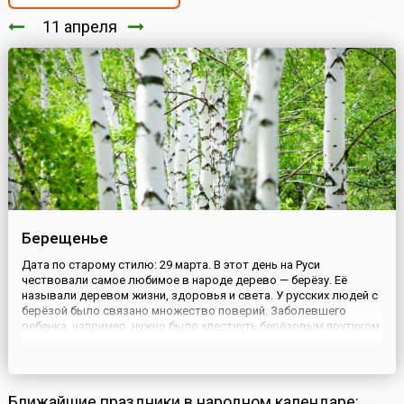
11 апреля
Берещенье
Дата по старому стилю: 29 марта. В этот день на Руси
чествовали самое любимое в народе дерево — берёзу. Её
называли деревом жизни, здоровья и света. У русских людей с
берёзой было связано множество поверий. Заболевшего
ребенка, например, нужно было хлестнуть берёзовым прутиком
— и хворь уйдет. Если воткнуть ветку берёзы в крышу, она
будет оберегать дом от молнии. А представить русскую баню
без...
Ближайшие праздники в народном календаре: