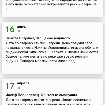
в его день окончательно вскрываются реки и озера. За
э...
апреля
16
чт
Никита Водопол, Угощение водяного
Дата по старому стилю: 3 апреля. День получил свое
название в честь Никиты Исповедника, игумена обители
Мидикийской, жившего в 8-9 веках.С Никиты начинается
бурное таяние снега, а по реке уже вовсю несутся
льдины. Паводок мог принести много бед: ...
апреля
17
пт
Иосиф Песнопевец, Ольховые смотрины
Дата по старому стилю: 4 апреля. Иосиф песнописец,
память которого православная церковь чтит в этот