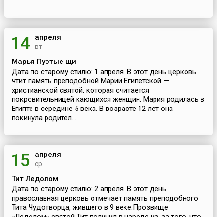
апреля
14
вт
Марья Пустые щи
Дата по старому стилю: 1 апреля. В этот день церковь
чтит память преподобной Марии Египетской —
христианской святой, которая считается
покровительницей кающихся женщин. Мария родилась в
Египте в середине 5 века. В возрасте 12 лет она
покинула родител...
апреля
15
ср
Тит Ледолом
Дата по старому стилю: 2 апреля. В этот день
православная церковь отмечает память преподобного
Тита Чудотворца, жившего в 9 веке.Прозвище
«Ледолом» святой Тит получил в народе из-за того, что