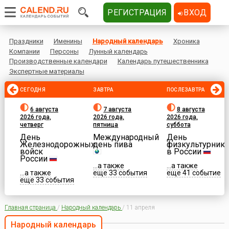
РЕГИСТРАЦИЯ
ВХОД
Праздники
Именины
Народный календарь
Хроника
Компании
Персоны
Лунный календарь
Производственные календари
Календарь путешественника
Экспертные материалы
СЕГОДНЯ
ЗАВТРА
ПОСЛЕЗАВТРА
6 августа
7 августа
8 августа
2026 года,
2026 года,
2026 года,
четверг
пятница
суббота
День
Международный
День
Железнодорожных
день пива
физкультурника
войск
в России
России
...а также
...а также
...а также
еще 33 события
еще 41 событие
еще 33 события
Главная страница
/
Народный календарь
/
11 апреля
Народный календарь