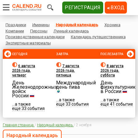
РЕГИСТРАЦИЯ
ВХОД
Праздники
Именины
Народный календарь
Хроника
Компании
Персоны
Лунный календарь
Производственные календари
Календарь путешественника
Экспертные материалы
СЕГОДНЯ
ЗАВТРА
ПОСЛЕЗАВТРА
6 августа
7 августа
8 августа
2026 года,
2026 года,
2026 года,
четверг
пятница
суббота
День
Международный
День
Железнодорожных
день пива
физкультурника
войск
в России
России
...а также
...а также
...а также
еще 33 события
еще 41 событие
еще 33 события
Главная страница
/
Народный календарь
/
2 ноября
Народный календарь