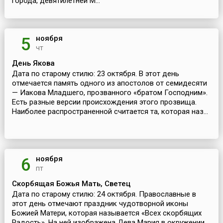
города, девятилетней М...
ноября
5
чт
День Якова
Дата по старому стилю: 23 октября. В этот день
отмечается память одного из апостолов от семидесяти
— Иакова Младшего, прозванного «братом Господним».
Есть разные версии происхождения этого прозвища.
Наиболее распространенной считается та, которая наз...
ноября
6
пт
Скорбящая Божья Мать, Светец
Дата по старому стилю: 24 октября. Православные в
этот день отмечают праздник чудотворной иконы
Божией Матери, которая называется «Всех скорбящих
Радость». На ней изображена Дева Мария в окружении