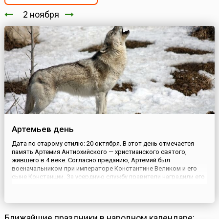
2 ноября
Артемьев день
Дата по старому стилю: 20 октября. В этот день отмечается
память Артемия Антиохийского — христианского святого,
жившего в 4 веке. Согласно преданию, Артемий был
военачальником при императоре Константине Великом и его
сыне Констанции. За усердную службу правители наградили его
должностью наместника Египта. Когда к власти пришел
император Юлиан Отсупник и начал гонения на христиан,
Артемий выступил ...
Ближайшие праздники в народном календаре: