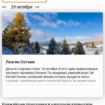
29 октября
Лонгин Сотник
Дата по старому стилю: 16 октября. В этот день православные
чествуют мученика Лонгина. По преданию, римский воин Гай
Кассий Лонгин, носивший звание сотника, входил в число
стражей, охранявших место распятия Христа. Во время казни
кровь Спасителя брызнула воину на глаза, и он исцелился от
катаракты, которой страдал долгое время. С этого момента
Лонгин уверовал в то, что Иисус был сыном Божьим, а сп...
Ближайшие праздники в народном календаре: