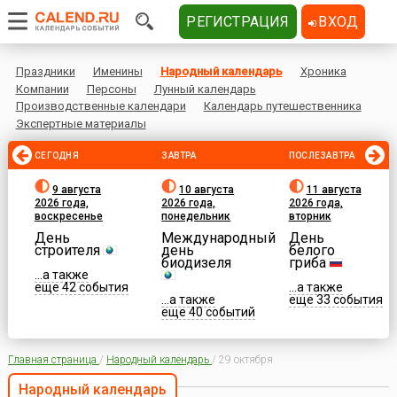
РЕГИСТРАЦИЯ
ВХОД
Праздники
Именины
Народный календарь
Хроника
Компании
Персоны
Лунный календарь
Производственные календари
Календарь путешественника
Экспертные материалы
СЕГОДНЯ
ЗАВТРА
ПОСЛЕЗАВТРА
9 августа
10 августа
11 августа
2026 года,
2026 года,
2026 года,
воскресенье
понедельник
вторник
День
Международный
День
строителя
день
белого
биодизеля
гриба
...а также
еще 42 события
...а также
...а также
еще 33 события
еще 40 событий
Главная страница
/
Народный календарь
/
29 октября
Народный календарь